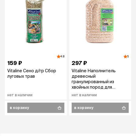
4.8
5
159 ₽
297 ₽
Vitaline Сено д/гр Сбор
Vitaline Наполнитель
луговых трав
древесный
гранулированный из
хвойных пород для
кошачьего туалета,
нет в наличии
нет в наличии
грызунов, птиц и рептилий,
12 л (3 кг)
в корзину
в корзину