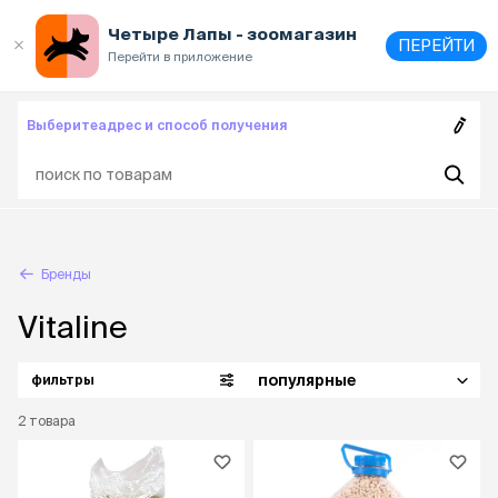
Выберите
адрес и способ получения
Четыре Лапы - зоомагазин
ПЕРЕЙТИ
Перейти в приложение
Выберите
адрес и способ получения
Бренды
Vitaline
популярные
фильтры
2
товара