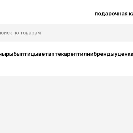
подарочная к
ны
рыбы
птицы
ветаптека
рептилии
бренды
уценк
рочная карта
Защита от паразитов
и
умные товары
ср
ко
Автокормушки
Ша
орм
Игрушки
Ко
и
интерактивные