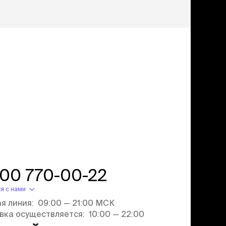
дства от запаха и
тен
щита от паразитов
 котят
рч
рч
800 770-00-22
я с нами
ая линия: 09:00 — 21:00 МСК
вка осуществляется: 10:00 — 22:00