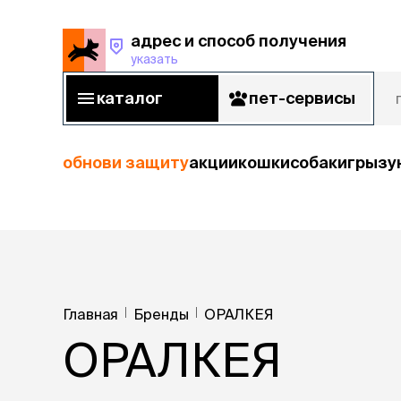
адрес и способ получения
указать
адрес и способ получения
указать
каталог
пет-сервисы
каталог
пет-сервисы
обнови защиту
акции
кошки
собаки
грызу
кошки
Пода
собаки
кошк
грызуны
Главная
Бренды
ОРАЛКЕЯ
корм
ОРАЛКЕЯ
рыбы
Сухой корм
Влажный к
птицы
Лечебный 