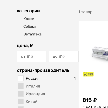
диетическ
ветаптека
Холистик
категории
1
товар
рептилии
Кошки
защита от
лошади
клещей,
Собаки
гельминт
акции
Ветаптека
Таблетки
Капли
бренды
цена, ₽
Ошейники
Шампуни
магазины
от
до
Спреи и по
ветцентры
страна-производитель
наполнит
груминг
кошачьег
Россия
1
Комкующи
Италия
Впитываю
Силикагел
Ирландия
Древесный
815 ₽
Китай
ОРАЛКЕЯ Ге