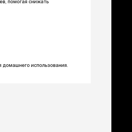
ери
ев, помогая снижать
вары для котят
м для котят
комства
полнители
леты, лотки,
вочки
ары для груминга
ки, поилки,
я домашнего использования.
врики
ки, переноски,
етки
рушки
ейки, ошейники,
водки
гтеточки
мики и лежаки
сметика и шампуни
ррекция поведения