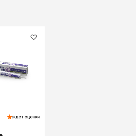
ба
ий корм
Игрушки Трек
Сух
Игрушки
От 
развивающие
Дл
Видеокамеры
 блох,
Дл
Автоматический
Дл
туалет
ов
С 
Батарейки
Дл
Ги
игрушки
Спр
Из натуральных
Вл
рошки
материалов
Ухо
Игрушки с чипом
Ухо
Интерактивные
Па
ели для
Мыши
Зуб
о туалета
Мячики для кошек
йся
Развивающие
щий
ко
С мятой
евый
ждет оценки
по
Текстильные
ср
Дразнилки
От
Лазерные указки
ль