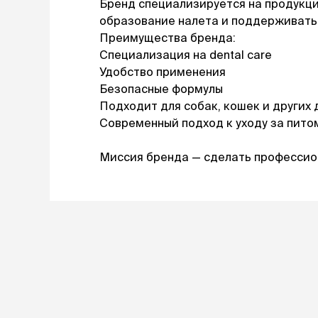
Бренд специализируется на продукци
образование налета и поддерживать 
лежаки и
Преимущества бренда:
Мягкие до
Специализация на dental care
Лежанки
Тоннели
Удобство применения
Подстилки,
Безопасные формулы
подушки
Подходит для собак, кошек и других
Пледы
Современный подход к уходу за пит
Миссия бренда — сделать профессион
когтеточк
игровые 
Дома-когте
игровые ко
Столбики
Коврики
Из гофрок
Доски
одежда и