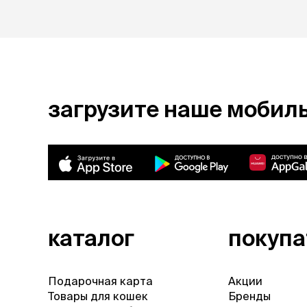
аксессуа
Свитеры
Футболки и
Бантики и 
Платья
Смешные к
Украшения 
загрузите наше мобил
аксессуар
каталог
покуп
Подарочная карта
Акции
Товары для кошек
Бренды