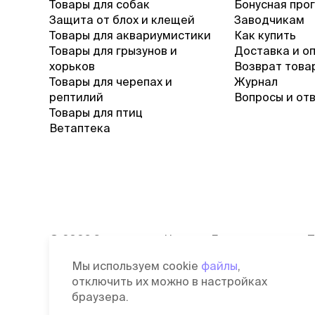
Товары для собак
Бонусная про
Защита от блох и клещей
Заводчикам
Товары для аквариумистики
Как купить
Товары для грызунов и
Доставка и о
хорьков
Возврат това
Товары для черепах и
Журнал
рептилий
Вопросы и от
Товары для птиц
Ветаптека
©
2026
Зоомагазин Четыре Лапы
П
Лицензия: Л042-00118-77/00139653
С
Мы используем cookie
файлы
,
от 03.06.2019 г.
д
отключить их можно в настройках
П
браузера.