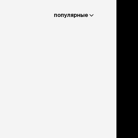
льзамы
ие, без смывания
перхоти и зуда
популярные
я длинношерстных
я короткошерстных
я лысых
хлоргексидином
я белых кошек
поаллергенный
еи и пудры
ажные салфетки
д за глазами
д за ушами
рфюм
ная паста
ррекция
ведения и
едства от запаха
пугиватели