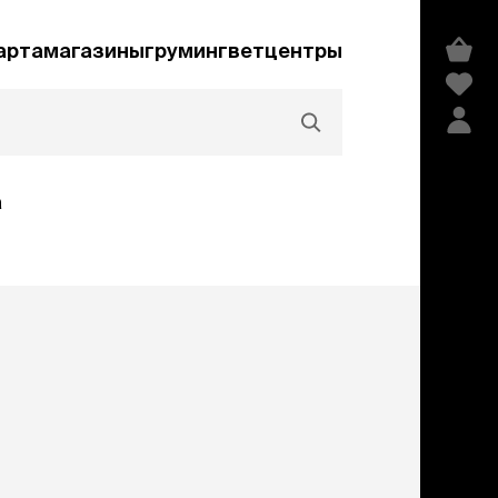
арта
магазины
груминг
ветцентры
а
Акции и скидки
едства гигиены и
сметика
мпуни
ндиционеры и