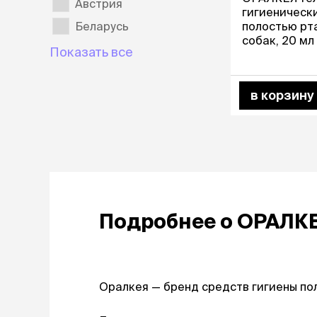
Австрия
лакомств
гигиенически
Для вывед
Беларусь
полостью рта
шерсти
собак, 20 мл
Показать все
Для чистки
Мясные, вя
печеные
в корзину
Сухие лако
лотки и т
Закрытый, 
С бортико
С сеткой
Без сетки
Подробнее о
ОРАЛК
Коврики
Пакеты для
туалета
Совки
Угловые
Оралкея — бренд средств гигиены по
Пеленки и 