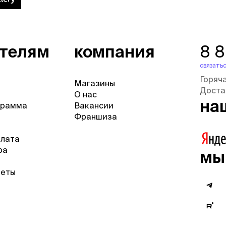
ателям
компания
8 
связатьс
Горяч
Магазины
Доста
О нас
на
грамма
Вакансии
Франшиза
плата
ра
мы
веты