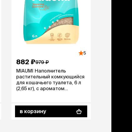
дства от запаха и
тен
щита от паразитов
 котят
рч
рч
5
882 ₽
979 ₽
MIAUMI Наполнитель
растительный комкующийся
для кошачьего туалета, 6 л
(2,65 кг), с ароматом
жасмина
в корзину