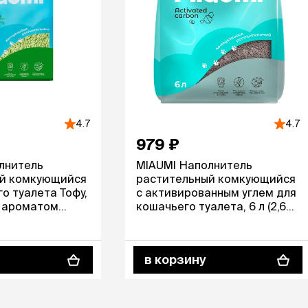
ры
Сре
расчёсок-триммеров
пя
Пилки
 майки
За
Фиксирующие
галстуки
для
переноски
Ножи и насадки
остюмы
Мебель для груминга
ме
и
Ме
ы
4.7
4.7
979 ₽
лнитель
MIAUMI Наполнитель
ый комкующийся
растительный комкующийся
о туалета Тофу,
с активированным углем для
, с ароматом
кошачьего туалета, 6 л (2,65
кг), без аромата
в корзину