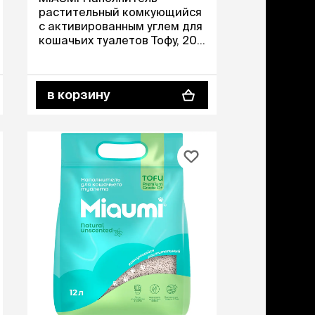
учение к месту
растительный комкующийся
угое
с активированным углем для
дства от запаха и
кошачьих туалетов Тофу, 20
тен
л (8,37 кг)
униция
в корзину
мплекты
ейки
ейники
торемни
мордники
ресники
водки
етки, вольеры,
ери
льеры
етки
дусы и ступени