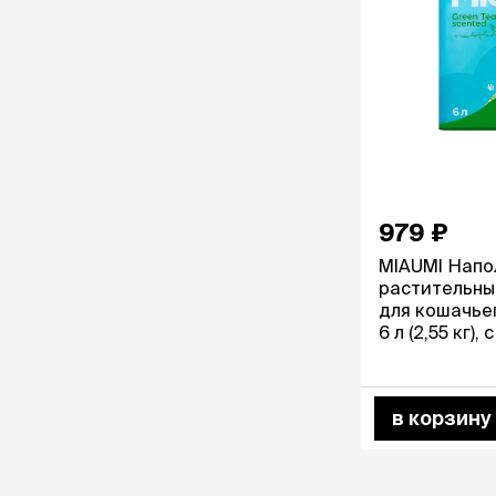
аксессуа
Свитеры
Футболки и
Бантики и 
Платья
Смешные к
Украшения 
аксессуар
979 ₽
MIAUMI Напо
растительн
для кошачьег
6 л (2,55 кг)
зеленого чая
в корзину