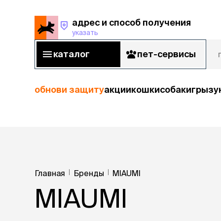
адрес и способ получения
указать
адрес и способ получения
указать
каталог
пет-сервисы
каталог
пет-сервисы
обнови защиту
акции
кошки
собаки
грызу
кошки
Пода
собаки
кошк
грызуны
Главная
Бренды
MIAUMI
корм
MIAUMI
рыбы
Сухой корм
Влажный к
птицы
Лечебный 