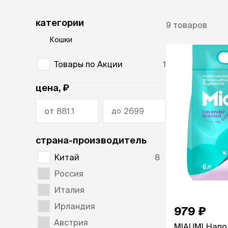
диетическ
ветаптека
Холистик
категории
9
товаров
рептилии
Кошки
защита от
лошади
клещей,
гельминт
Товары по Акции
1
акции
Таблетки
Капли
цена, ₽
бренды
Ошейники
Шампуни
магазины
от
до
Спреи и по
ветцентры
страна-производитель
наполнит
груминг
Китай
8
кошачьег
Комкующи
Россия
Впитываю
Италия
Силикагел
Древесный
Ирландия
979 ₽
Австрия
MIAUMI Напо