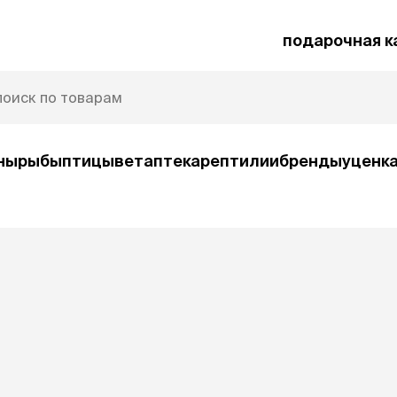
подарочная к
ны
рыбы
птицы
ветаптека
рептилии
бренды
уценк
рочная карта
Защита от паразитов
и
умные товары
ср
ко
Автокормушки
Ша
орм
Игрушки
Ко
и
интерактивные