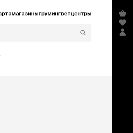
арта
магазины
груминг
ветцентры
а
Акции и скидки
едства гигиены и
сметика
мпуни
ндиционеры и