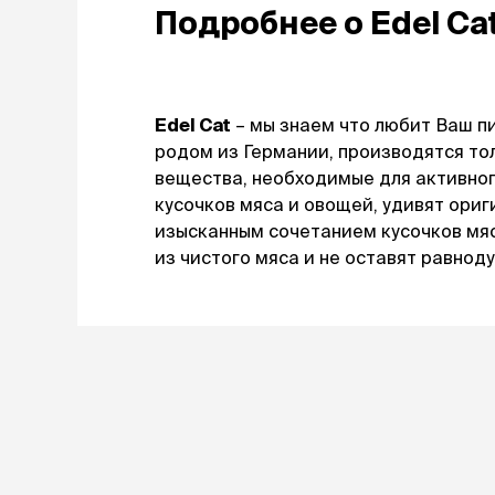
диетическ
Подробнее о
Edel Ca
ветаптека
Холистик
рептилии
защита от
лошади
клещей,
Edel Cat
– мы знаем что любит Ваш п
гельминт
акции
родом из Германии, производятся то
Таблетки
вещества, необходимые для активног
Капли
бренды
кусочков мяса и овощей, удивят ори
Ошейники
изысканным сочетанием кусочков мяс
Шампуни
магазины
из чистого мяса и не оставят равнод
Спреи и по
ветцентры
наполнит
груминг
кошачьег
Комкующи
Впитываю
Силикагел
Древесный