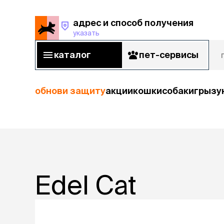
адрес и способ получения
указать
адрес и способ получения
указать
каталог
пет-сервисы
каталог
пет-сервисы
обнови защиту
акции
кошки
собаки
грызу
кошки
Пода
собаки
кошк
грызуны
Edel Cat
корм
рыбы
Сухой корм
Влажный к
птицы
Лечебный 