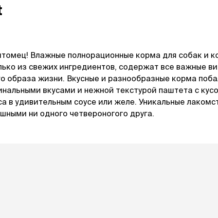
ба
ий корм
Игрушки Трек
t
Сух
Игрушки
От 
развивающие
Дл
Видеокамеры
 блох,
Дл
Автоматический
итомец! Влажные полнорационные корма для собак и к
Дл
туалет
ов
С 
лько из свежих ингредиентов, содержат все важные в
Батарейки
Дл
о образа жизни. Вкусные и разнообразные корма поб
Ги
гинальными вкусами и нежной текстурой паштета с кус
игрушки
Спр
а в удивительным соусе или желе. Уникальные лакомс
Из натуральных
Вл
ушными ни одного четвероногого друга.
рошки
материалов
Ухо
Игрушки с чипом
Ухо
Интерактивные
Па
ели для
Мыши
Зуб
о туалета
Мячики для кошек
йся
Развивающие
щий
ко
С мятой
евый
по
Текстильные
ср
Дразнилки
От
Лазерные указки