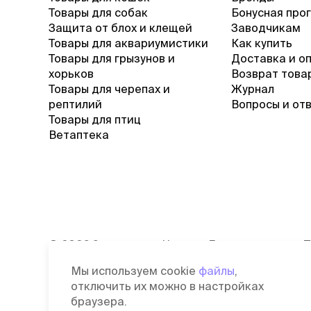
Товары для собак
Бонусная про
лежаки и
Защита от блох и клещей
Заводчикам
Мягкие до
Товары для аквариумистики
Как купить
Лежанки
Товары для грызунов и
Доставка и о
Тоннели
хорьков
Возврат това
Подстилки,
Товары для черепах и
Журнал
подушки
рептилий
Вопросы и от
Пледы
Товары для птиц
Ветаптека
когтеточк
игровые 
Дома-когте
игровые ко
Столбики
Коврики
©
2026
Зоомагазин Четыре Лапы
П
Из гофрок
Лицензия: Л042-00118-77/00139653
С
Доски
Мы используем cookie
файлы
,
от 03.06.2019 г.
д
отключить их можно в настройках
П
браузера.
одежда и