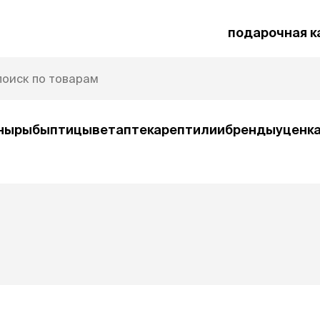
подарочная к
ны
рыбы
птицы
ветаптека
рептилии
бренды
уценк
рочная карта
Защита от паразитов
и
умные товары
ср
ко
Автокормушки
Ша
орм
Игрушки
Ко
и
интерактивные