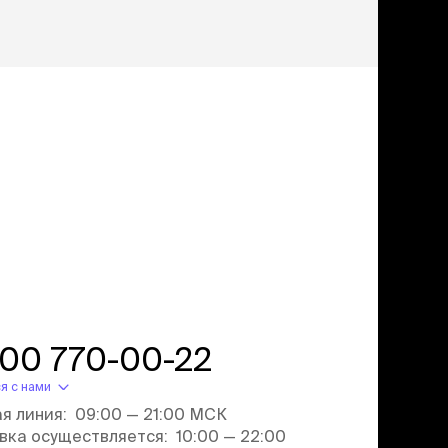
учение к месту
угое
дства от запаха и
тен
униция
мплекты
ейки
ейники
торемни
мордники
ресники
водки
етки, вольеры,
800 770-00-22
ери
льеры
я с нами
етки
ая линия: 09:00 — 21:00 МСК
дусы и ступени
вка осуществляется: 10:00 — 22:00