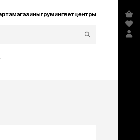
арта
магазины
груминг
ветцентры
а
Акции и скидки
едства гигиены и
сметика
мпуни
ндиционеры и