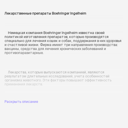
Лекарственные препараты Boehringer Ingelheim
Немецкая компания Boehringer Ingelheim известна своей
политикой изготовления препаратов, которые производятся
специально для лечения кошек и собак, поддержания в них здоровья
и счастливой жизни. Фирма имеет три направления производства:
вакцины, средства для лечения хронических заболеваний и
противопаразитарные.
Лекарства, которые выпускаются компанией, являются
результатом длительных исследований, учета особенностей
организма животного. Эти факторы повышают эффективность
применения лекарств.
Раскрыть описание
Что можно купить в интернет-магазине Четыре Лапы
На сайте интернет-магазина Четыре Лапы можно приобрести
следующие лекарственные препараты.