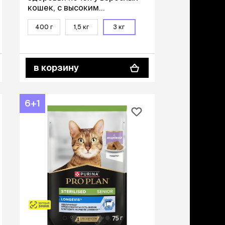
кошек, с высоким
содержанием курицы, 3 кг
400 г
1,5 кг
3 кг
в корзину
6+1