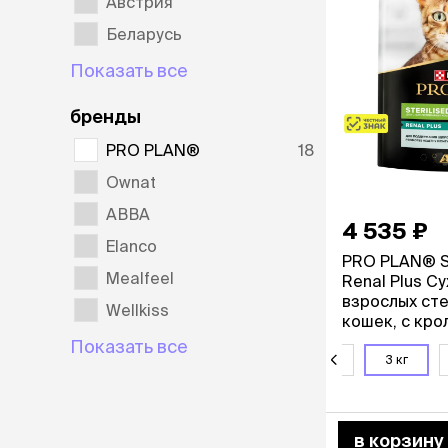
Австрия
Беларусь
лежаки и
Мягкие до
Показать все
Лежанки
Тоннели
бренды
Подстилки,
подушки
PRO PLAN®
18
Пледы
Ownat
АВВА
когтеточк
4 535 ₽
игровые 
Elanco
PRO PLAN® St
Дома-когте
Mealfeel
Renal Plus С
игровые ко
взрослых ст
Wellkiss
Столбики
кошек, с кро
Коврики
Показать все
Из гофрок
200 г
400 г
1,5 кг
3 кг
Доски
одежда и
в корзину