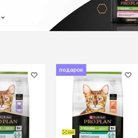
ба
ий корм
Игрушки Трек
Сух
Игрушки
От 
развивающие
Дл
Видеокамеры
 блох,
Дл
Автоматический
Дл
туалет
ов
С 
Батарейки
Дл
Ги
игрушки
Спр
Из натуральных
Вл
подарок
рошки
материалов
Ухо
Игрушки с чипом
Ухо
Интерактивные
Па
ели для
Мыши
Зуб
о туалета
Мячики для кошек
йся
Развивающие
щий
ко
С мятой
евый
по
Текстильные
ср
Дразнилки
От
Лазерные указки