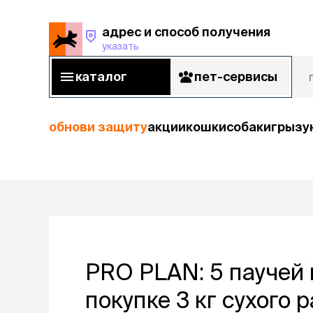
адрес и способ получения
указать
адрес и способ получения
указать
каталог
пет-сервисы
каталог
пет-сервисы
обнови защиту
акции
кошки
собаки
грызу
кошки
Пода
собаки
кошк
грызуны
корм
PRO PLAN: 5 паучей 
рыбы
Сухой корм
Влажный к
покупке 3 кг сухого 
птицы
Лечебный 