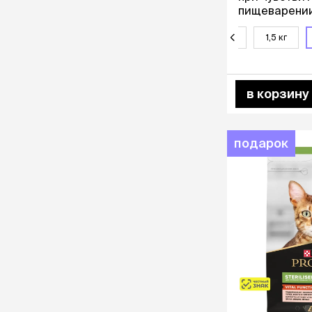
пищеварении
кг
400 г
1,5 кг
в корзину
подарок