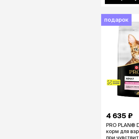
аксессуа
Свитеры
Футболки и
подарок
Бантики и 
Платья
Смешные к
Украшения 
аксессуар
4 635 ₽
PRO PLAN® De
корм для вз
при чувстви