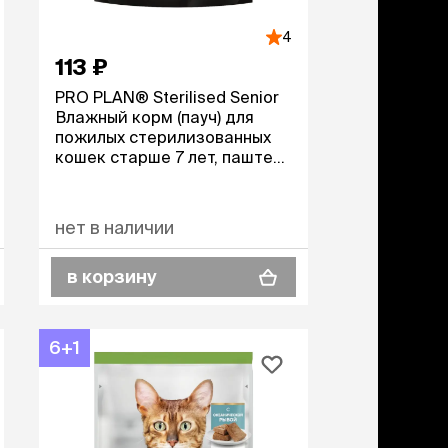
4
113 ₽
PRO PLAN® Sterilised Senior
Влажный корм (пауч) для
пожилых стерилизованных
кошек старше 7 лет, паштет
с индейкой, 75 гр.
нет в наличии
в корзину
6+1