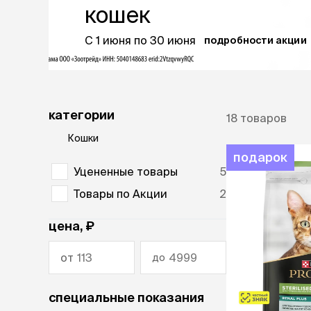
диетическ
кошек
ветаптека
Холистик
рептилии
С 1 июня по 30 июня
подробности акции
защита от
лошади
клещей,
гельминт
акции
Таблетки
категории
Капли
18
товаров
бренды
Ошейники
Кошки
Шампуни
магазины
подарок
Спреи и по
Уцененные товары
5
ветцентры
Товары по Акции
2
наполнит
груминг
кошачьег
цена, ₽
Комкующи
Впитываю
от
до
Силикагел
Древесный
специальные показания