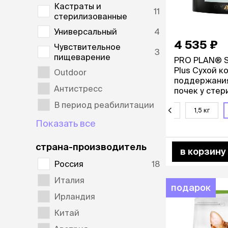
Кастраты и
лакомств
11
стерилизованные
Для вывед
шерсти
Универсальный
4
Для чистки
4 535 ₽
Чувствительное
Мясные, вя
3
пищеварение
PRO PLAN® St
печеные
Plus Сухой к
Outdoor
Сухие лако
поддержани
Антистресс
почек у сте
кошек, с вы
лотки и т
В период реабилитации
содержанием
200 г
400 г
1,5 кг
Закрытый, 
Показать все
С бортико
С сеткой
страна-производитель
Без сетки
в корзину
Коврики
Россия
18
Пакеты для
Италия
туалета
подарок
Совки
Ирландия
Угловые
Китай
Пеленки и 