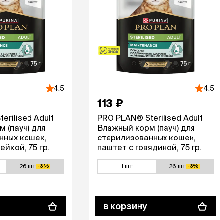
4.5
4.5
113 ₽
erilised Adult
PRO PLAN® Sterilised Adult
 (пауч) для
Влажный корм (пауч) для
нных кошек,
стерилизованных кошек,
ейкой, 75 гр.
паштет с говядиной, 75 гр.
26 шт
1 шт
26 шт
-3%
-3%
в корзину