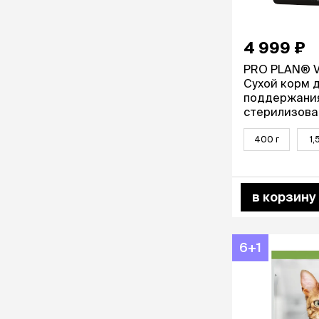
4 999 ₽
PRO PLAN® Vi
Cухой корм 
поддержания
стерилизова
кошек, с лосо
400 г
1,
в корзину
6+1