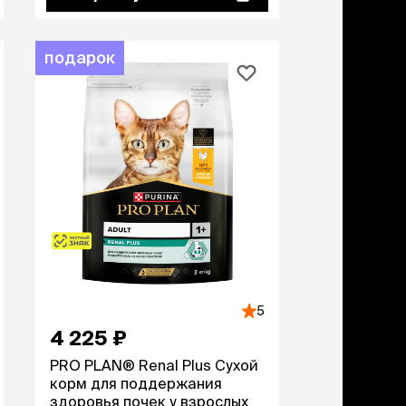
дства от запаха и
тен
щита от паразитов
подарок
 котят
рч
рч
5
4 225 ₽
PRO PLAN® Renal Plus Сухой
корм для поддержания
здоровья почек у взрослых