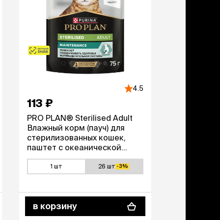
4.5
113 ₽
PRO PLAN® Sterilised Adult
Влажный корм (пауч) для
стерилизованных кошек,
паштет с океанической
рыбой, 75 гр.
1 шт
26 шт
-3%
в корзину