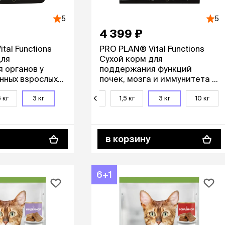
5
5
4 399 ₽
tal Functions
PRO PLAN® Vital Functions
для
Сухой корм для
 органов у
поддержания функций
нных взрослых
почек, мозга и иммунитета у
сем, 3 кг
взрослых кошек, с высоким
содержанием лосося, 3 кг
5 кг
3 кг
400 г
1,5 кг
3 кг
10 кг
в корзину
6+1