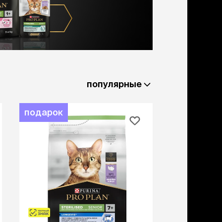
льзамы
ие, без смывания
перхоти и зуда
я длинношерстных
я короткошерстных
я лысых
хлоргексидином
я белых кошек
популярные
поаллергенный
еи и пудры
ажные салфетки
подарок
д за глазами
д за ушами
рфюм
ная паста
ррекция
ведения и
едства от запаха
пугиватели