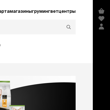
арта
магазины
груминг
ветцентры
а
Акции и скидки
едства гигиены и
сметика
мпуни
ндиционеры и