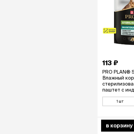
113 ₽
PRO PLAN® St
Влажный корм
стерилизова
паштет с инд
1 шт
в корзину