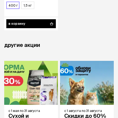
400 г
1,5 кг
в корзину
другие акции
с
1 мая
по
31 августа
с
1 августа
по
31 августа
Сухой и
Скидки до 60%