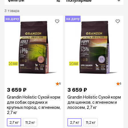
популярные
фильтры
3
товара
на дачу
на дачу
5
5
3 659 ₽
3 659 ₽
Grandin Holistic Сухой корм
Grandin Holistic Сухой корм
для собак средних и
для щенков, с ягненком и
крупных пород, с ягненком,
лососем, 2,7 кг
2,7 кг
2,7 кг
11,2 кг
2,7 кг
11,2 кг