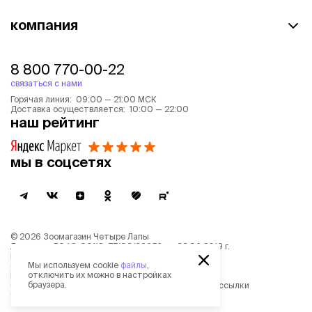
компания
8 800 770-00-22
связаться с нами
Горячая линия: 09:00 — 21:00 МСК
Доставка осуществляется: 10:00 — 22:00
наш рейтинг
мы в соцсетях
©
2026
Зоомагазин Четыре Лапы
Лицензия: Л042-00118-77/00139653 от 03.06.2019 г.
Политика обработки персональных данных
Мы используем cookie
файлы
,
Согласие на обработку персональных данных
отключить их можно в настройках
Пользовательское соглашение
браузера.
Согласие на получение новостной и рекламной рассылки
Описание рекомендательных алгоритмов