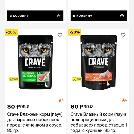
в корзину
в корзину
-20%
-20%
5
5
80 ₽
80 ₽
99 ₽
99 ₽
Crave Влажный корм (пауч)
Crave Влажный корм (пауч)
для взрослых собак всех
полнорационный для
пород, с ягненком в соусе,
собак всех пород старше 1
85 гр.
года, с курицей, 85 гр.