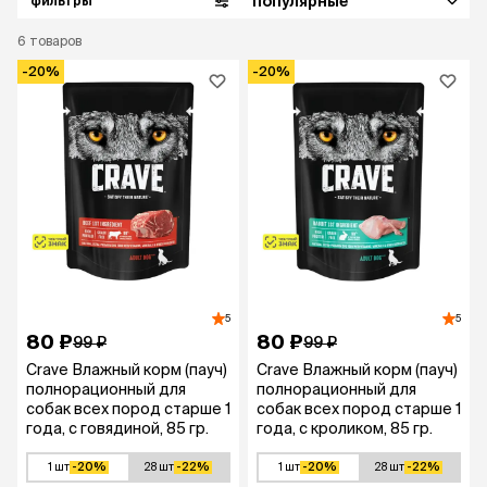
популярные
фильтры
6
товаров
-20%
-20%
5
5
80 ₽
80 ₽
99 ₽
99 ₽
Crave Влажный корм (пауч)
Crave Влажный корм (пауч)
полнорационный для
полнорационный для
собак всех пород старше 1
собак всех пород старше 1
года, с говядиной, 85 гр.
года, с кроликом, 85 гр.
1 шт
-20%
28 шт
-22%
1 шт
-20%
28 шт
-22%