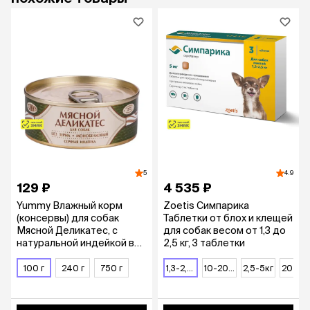
5
4.9
129 ₽
4 535 ₽
Yummy Влажный корм
Zoetis Симпарика
(консервы) для собак
Таблетки от блох и клещей
Мясной Деликатес, с
для собак весом от 1,3 до
натуральной индейкой в
2,5 кг, 3 таблетки
желе, 100 гр.
100 г
240 г
750 г
1,3-2,5кг
10-20кг
2,5-5кг
20-40кг