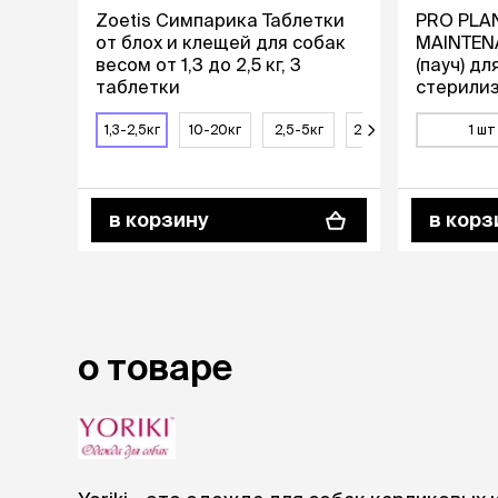
Zoetis Симпарика Таблетки
PRO PLAN
лежаки и
от блох и клещей для собак
MAINTEN
Мягкие до
весом от 1,3 до 2,5 кг, 3
(пауч) дл
таблетки
стерилиз
Лежанки
кроликом 
Тоннели
1,3-2,5кг
10-20кг
2,5-5кг
20-40кг
40-60кг
1 шт
Подстилки,
подушки
Пледы
в корзину
в корз
когтеточк
игровые 
Дома-когте
игровые ко
Столбики
о товаре
Коврики
Из гофрок
Доски
одежда и