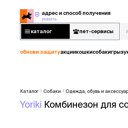
адрес и способ получения
указать
адрес и способ получения
указать
каталог
пет-сервисы
каталог
пет-сервисы
обнови защиту
акции
кошки
собаки
грызу
кошки
Пода
собаки
Каталог
Собаки
Одежда, обувь и аксессуа
кошк
грызуны
Yoriki
Комбинезон для со
корм
рыбы
Сухой корм
Влажный к
птицы
Лечебный 