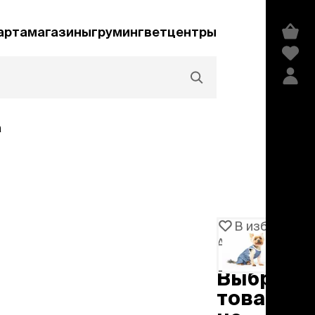
арта
магазины
груминг
ветцентры
а
Акции и скидки
В избранное
Артикул
1017914
едства гигиены и
сметика
Выбранн
мпуни
товар
ндиционеры и