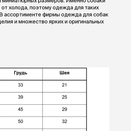
х и миниатюрных размеров. Именно собаки
ры
Сре
расчёсок-триммеров
от холода, поэтому одежда для таких
пя
Пилки
. В ассортименте фирмы одежда для собак
 майки
За
Фиксирующие
делия и множество ярких и оригинальных
галстуки
для
переноски
Ножи и насадки
остюмы
Мебель для груминга
ме
и
Ме
ы