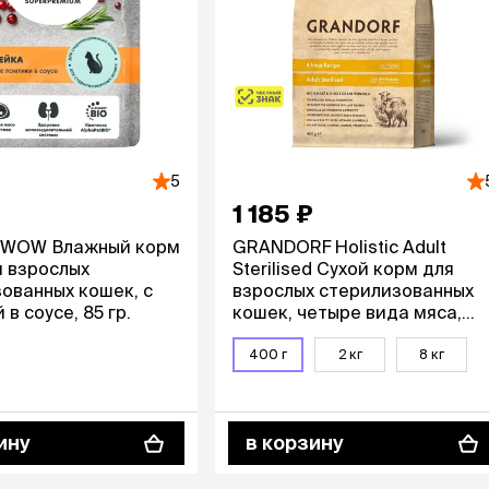
5
1 185 ₽
t WOW Влажный корм
GRANDORF Holistic Adult
я взрослых
Sterilised Сухой корм для
ованных кошек, с
взрослых стерилизованных
в соусе, 85 гр.
кошек, четыре вида мяса,
400 гр.
400 г
2 кг
8 кг
ину
в корзину