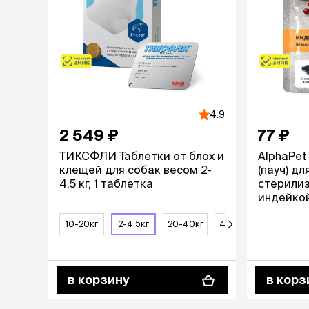
4.9
2 549 ₽
77 ₽
ТИКСФЛИ Таблетки от блох и
AlphaPe
клещей для собак весом 2-
(пауч) дл
4,5 кг, 1 таблетка
стерилиз
индейкой 
10-20кг
2-4,5кг
20-40кг
4,5-10кг
40-56кг
в корзину
в корз