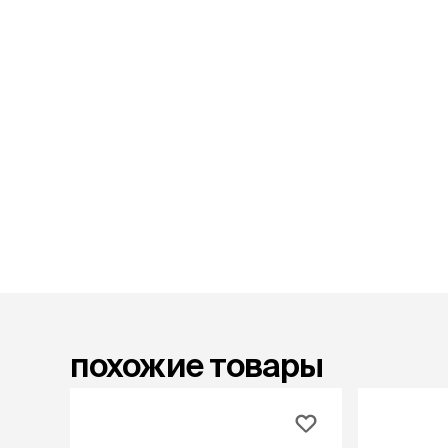
диетическ
ветаптека
Холистик
рептилии
защита от
лошади
клещей,
гельминт
акции
Таблетки
Капли
бренды
Ошейники
Шампуни
магазины
Спреи и по
ветцентры
наполнит
груминг
кошачьег
Комкующи
похожие товары
Впитываю
Силикагел
Древесный