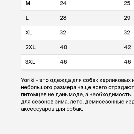
аксессуа
M
24
25
Свитеры
Футболки и
L
28
29
Бантики и 
Платья
XL
32
32
Смешные к
Украшения 
2XL
40
42
аксессуар
3XL
46
46
Yoriki - это одежда для собак карликовы
небольшого размера чаще всего страдают 
питомцев не дань моде, а необходимость
для сезонов зима, лето, демисезонные из
аксессуаров для собак.