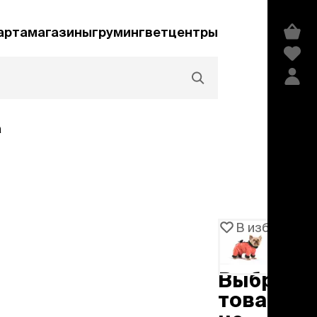
арта
магазины
груминг
ветцентры
а
Акции и скидки
В избранное
Артикул
100945
едства гигиены и
сметика
Выбранн
мпуни
товар
ндиционеры и