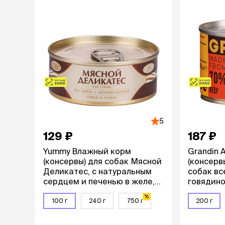
лакомств
Для вывед
шерсти
Для чистки
Мясные, вя
печеные
Сухие лако
лотки и т
Закрытый, 
5
С бортико
129 ₽
187 ₽
С сеткой
Без сетки
Yummy Влажный корм
Grandin 
Коврики
(консервы) для собак Мясной
(консерв
Пакеты для
Деликатес, с натуральным
собак вс
туалета
сердцем и печенью в желе,
говядино
Совки
100 гр.
маслом, 
Угловые
100 г
240 г
750 г
200 г
Пеленки и 