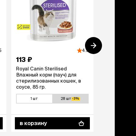
5
4.9
113 ₽
179 ₽
Royal Canin Sterilised
Royal Canin G
Влажный корм (пауч) для
Влажный корм
стерилизованных кошек, в
поддержани
соусе, 85 гр.
пищеварител
кошек, 85 гр.
1 шт
28 шт
1 шт
-3%
в корзину
в корзину