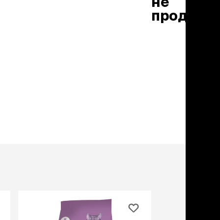
не
льзамы
ие, без смывания
продаетс
перхоти и зуда
я длинношерстных
я короткошерстных
я лысых
хлоргексидином
я белых кошек
поаллергенный
еи и пудры
ажные салфетки
д за глазами
д за ушами
рфюм
ная паста
ррекция
ведения и
едства от запаха
пугиватели