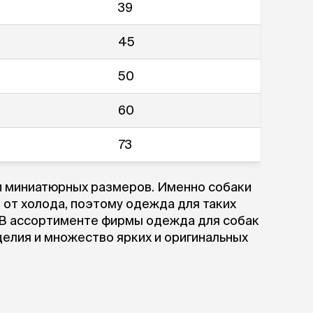
ры
Сре
39
расчёсок-триммеров
пя
Пилки
 майки
За
45
Фиксирующие
галстуки
для
переноски
Ножи и насадки
50
остюмы
Мебель для груминга
ме
и
Ме
60
ы
73
х и миниатюрных размеров. Именно собаки
от холода, поэтому одежда для таких
. В ассортименте фирмы одежда для собак
делия и множество ярких и оригинальных