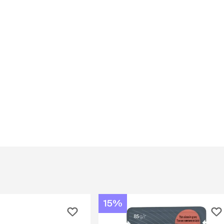
ба
ий корм
Игрушки Трек
Сух
Игрушки
От 
развивающие
Дл
Видеокамеры
 блох,
Дл
Автоматический
Дл
туалет
ов
С 
Батарейки
Дл
Ги
игрушки
Спр
Из натуральных
Вл
рошки
материалов
Ухо
Игрушки с чипом
Ухо
Интерактивные
Па
ели для
Мыши
Зуб
о туалета
Мячики для кошек
йся
Развивающие
щий
ко
С мятой
евый
по
Текстильные
15%
ср
Дразнилки
От
Лазерные указки