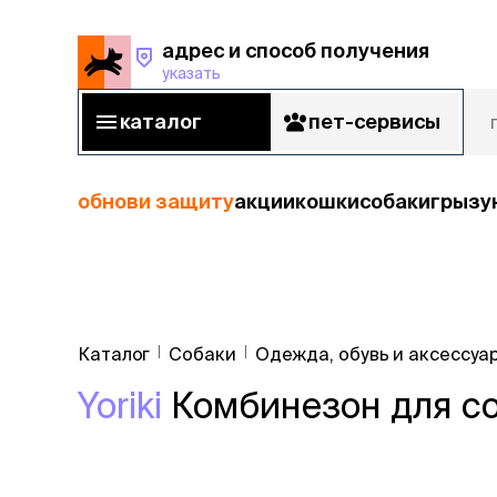
адрес и способ получения
указать
адрес и способ получения
указать
каталог
пет-сервисы
каталог
пет-сервисы
обнови защиту
акции
кошки
собаки
грызу
кошки
Пода
собаки
Каталог
Собаки
Одежда, обувь и аксессуа
кошк
грызуны
Yoriki
Комбинезон для соб
корм
рыбы
Сухой корм
Влажный к
птицы
Лечебный 