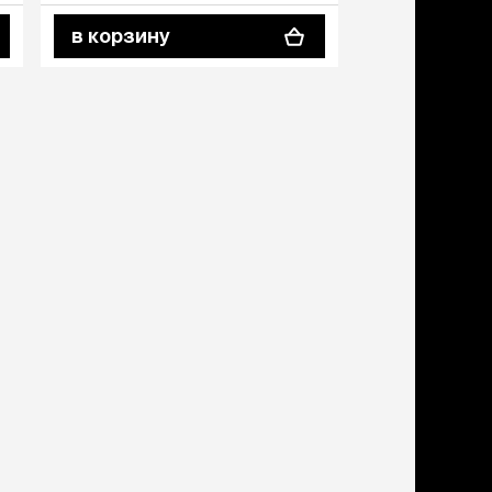
ери
в корзину
в корзину
вары для котят
м для котят
комства
полнители
леты, лотки,
вочки
ары для груминга
ки, поилки,
врики
ки, переноски,
етки
рушки
ейки, ошейники,
водки
гтеточки
мики и лежаки
сметика и шампуни
ррекция поведения