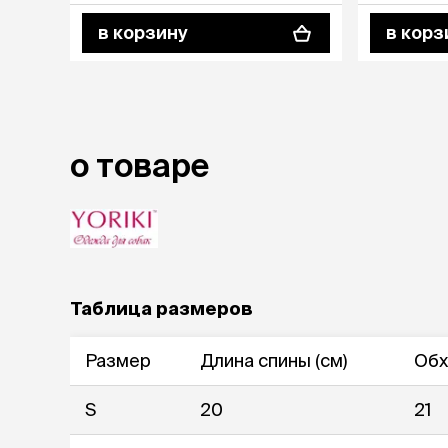
в корзину
в корз
лежаки и
Мягкие до
Лежанки
Тоннели
Подстилки,
подушки
о товаре
Пледы
когтеточк
игровые 
Дома-когте
игровые ко
Таблица размеров
Столбики
Коврики
Из гофрок
Размер
Длина спины (см)
Обх
Доски
S
20
21
одежда и