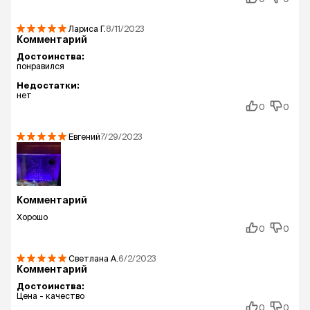
Лариса
Г.
8/11/2023
Комментарий
Достоинства:
понравился
Недостатки:
нет
0
0
Евгений
7/29/2023
Комментарий
Хорошо
0
0
Светлана
А.
6/2/2023
Комментарий
Достоинства:
Цена - качество
0
0