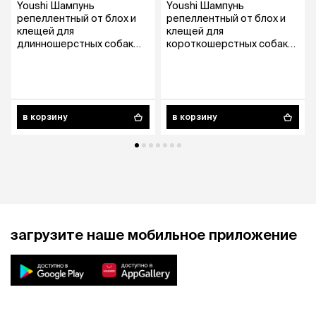
Youshi Шампунь
Youshi Шампунь
репеллентный от блох и
репеллентный от блох и
клещей для
клещей для
длинношерстных собак
короткошерстных собак
всех возрастов, с
всех возрастов, с
ароматом алое, 250 мл
ароматом алое, 250 мл
в корзину
в корзину
загрузите наше мобильное приложение