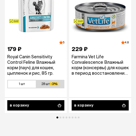
5
4.8
179 ₽
229 ₽
Royal Canin Sensitivity
Farmina Vet Life
Control Feline Влажный
Convalescence Влажный
корм (пауч) для кошек,
корм (консервы) для кошек
цыпленок и рис, 85 гр.
в период восстановления
и выздоровления, 85 гр.
1 шт
28 шт
-3%
в корзину
в корзину