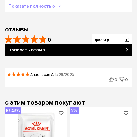
системы и/или кожи, воспалительных
Показать полностью
заболеваний кишечника (ВЗК) и т.д., и может
использоваться в качестве элиминационной
диеты для снижения чувствительности к
определенным белкам.
отзывы
5
фильтр
написать отзыв
Анастасия
А.
4/26/2025
0
0
с этим товаром покупают
на дачу
5%