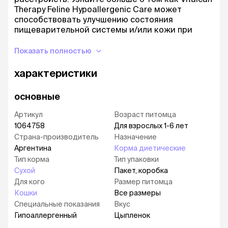
Therapy Feline Hypoallergenic Care может
способствовать улучшению состояния
пищеварительной системы и/или кожи при
пищевой аллергией или непереносимости:
Показать полностью
Гидролизованный белок:
гидролизованный,
легкоусвояемый, низкомолекулярный белок
характеристики
способствует контролю аллергических
реакций.
основные
Высокая усвояемость:
Содержит
Артикул
Возраст питомца
легкоусвояемые углеводы, такие как
1064758
картофельный крахмал и крахмал маниоки.
Для взрослых 1-6 лет
Страна-производитель
Назначение
Омега-3 Плюс:
Высокая концентрация
Аргентина
Корма диетические
Омега-3, противовоспалительного
Тип корма
Тип упаковки
нутрицевтика, способствует здоровью кожи и
Сухой
Пакет, коробка
слизистой оболочки кишечника.
Для кого
Размер питомца
Vitalcan Therapy Feline Hypoallergenic Care
Кошки
Все размеры
назначается ветеринарным врачом в случаях
Специальные показания
Вкус
пищевой аллергии или непереносимости с
Гипоаллергенный
Цыпленок
симптомами со стороны пищеварительной