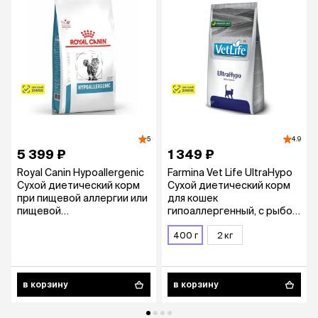
5
4.9
5 399 ₽
1 349 ₽
Royal Canin Hypoallergenic
Farmina Vet Life UltraHypo
Сухой диетический корм
Сухой диетический корм
при пищевой аллергии или
для кошек
пищевой
гипоаллергенный, с рыбой,
непереносимости
400 гр.
некоторых ингредиентов
400 г
2 кг
у кошек, 2 кг
в корзину
в корзину