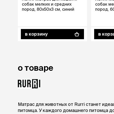
аксессуа
собак мелких и средних
собак ме
Свитеры
пород, 80х50х3 см, синий
пород, 6
Футболки и
Бантики и 
Платья
Смешные к
в корзину
в корз
Украшения 
аксессуар
о товаре
Матрас для животных от Rurri станет иде
питомца. У каждого домашнего питомца д