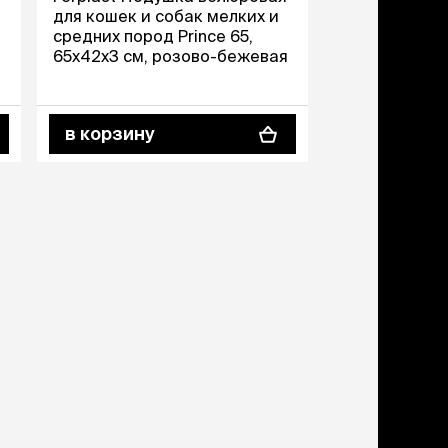
дства от запаха и
для кошек и собак мелких и
тен
средних пород Prince 65,
щита от паразитов
65x42x3 см, розово-бежевая
 котят
в корзину
рч
рч