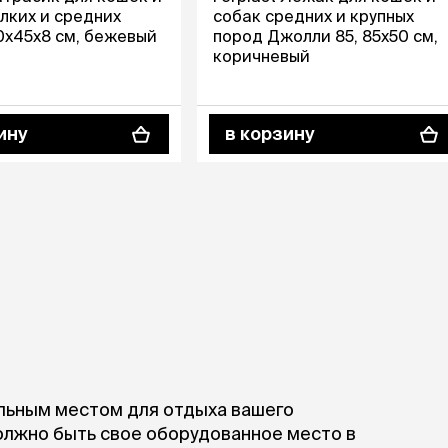
ры
Сре
расчёсок-триммеров
лких и средних
собак средних и крупных
пя
0х45х8 см, бежевый
пород Джолли 85, 85х50 см,
Пилки
 майки
За
коричневый
Фиксирующие
галстуки
для
переноски
Ножи и насадки
остюмы
Мебель для груминга
ину
в корзину
ме
и
Ме
ы
альным местом для отдыха вашего
олжно быть свое оборудованное место в