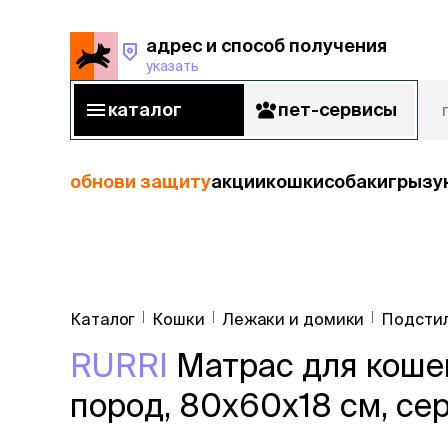
адрес и способ получения
указать
адрес и способ получения
указать
каталог
пет-сервисы
каталог
пет-сервисы
обнови защиту
акции
кошки
собаки
грызу
кошки
Пода
собаки
Каталог
Кошки
Лежаки и домики
Подстил
кошк
грызуны
RURRI
Матрас для кошек
корм
рыбы
Сухой корм
пород, 80х60х18 см, се
Влажный к
птицы
Лечебный 