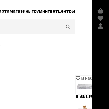
арта
магазины
груминг
ветцентры
а
Акции и скидки
В избранное
Артикул
1051338
едства гигиены и
сметика
1 400 ₽
мпуни
−
50%
2 799 ₽
ндиционеры и