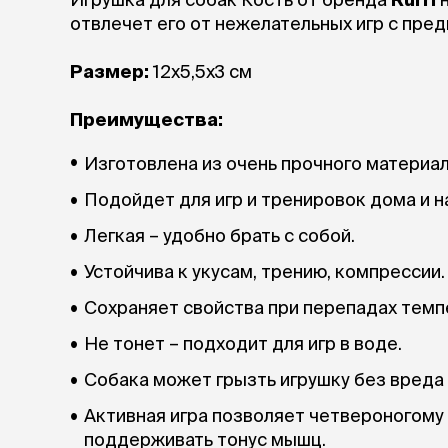
аксессуа
отвлечет его от нежелательных игр с пре
Свитеры
Футболки и
Размер:
12х5,5х3 см
Бантики и 
Платья
Смешные к
Преимущества:
Украшения 
аксессуар
Изготовлена из очень прочного материал
Подойдет для игр и тренировок дома и на
Легкая – удобно брать с собой.
Устойчива к укусам, трению, компрессии.
Сохраняет свойства при перепадах темп
Не тонет – подходит для игр в воде.
Собака может грызть игрушку без вреда 
Активная игра позволяет четвероногому 
поддерживать тонус мышц.