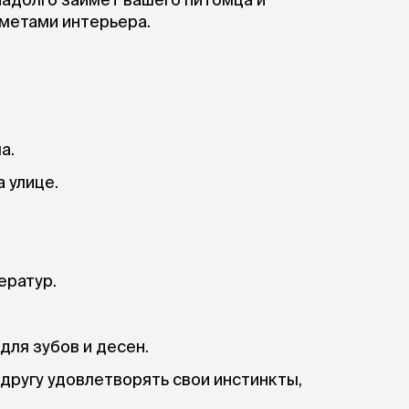
ры
Сре
расчёсок-триммеров
дметами интерьера.
пя
Пилки
 майки
За
Фиксирующие
галстуки
для
переноски
Ножи и насадки
остюмы
Мебель для груминга
ме
и
Ме
ы
а.
 улице.
ератур.
для зубов и десен.
другу удовлетворять свои инстинкты,