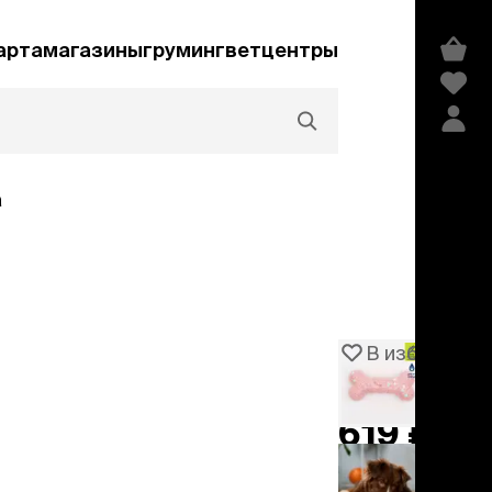
арта
магазины
груминг
ветцентры
а
Акции и скидки
В избранное
Артикул
106209
едства гигиены и
сметика
619 ₽
мпуни
ндиционеры и
добавить