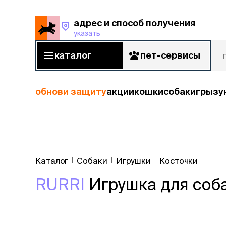
адрес и способ получения
указать
адрес и способ получения
указать
каталог
пет-сервисы
каталог
пет-сервисы
обнови защиту
акции
кошки
собаки
грызу
кошки
Пода
собаки
Каталог
Собаки
Игрушки
Косточки
кошк
грызуны
RURRI
Игрушка для соба
корм
рыбы
Сухой корм
Влажный к
птицы
Лечебный 