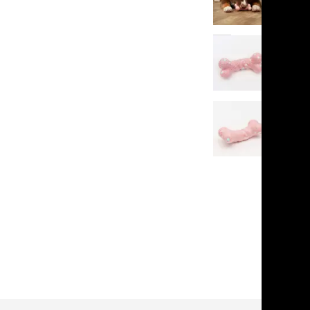
льзамы
в корзину
ие, без смывания
перхоти и зуда
я длинношерстных
5
я короткошерстных
1 отзыв
я лысых
хлоргексидином
я белых кошек
поаллергенный
еи и пудры
ажные салфетки
д за глазами
д за ушами
рфюм
ная паста
ррекция
ведения и
едства от запаха
пугиватели