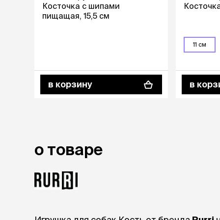
Косточка с шипами
Косточка,
пищащая, 15,5 см
лежаки и
Мягкие до
Лежанки
11 см
Тоннели
Подстилки,
подушки
Пледы
в корзину
в корз
когтеточк
игровые 
Дома-когте
игровые ко
о товаре
Столбики
Коврики
Из гофрок
Доски
одежда и
Игрушка для собак Кость от бренда
Rurri
н