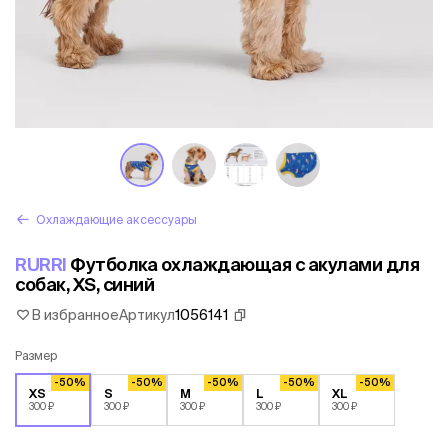
Охлаждающие аксессуары
RURRI
Футболка охлаждающая с акулами для
собак, XS, синий
В избранное
Артикул
1056141
Размер
-50%
-50%
-50%
-50%
-50%
XS
S
M
L
XL
300 ₽
300 ₽
300 ₽
300 ₽
300 ₽