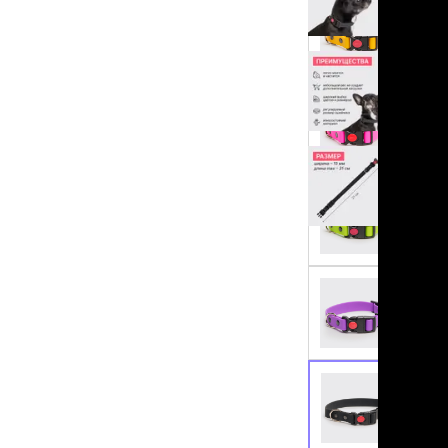
льзамы
ие, без смывания
перхоти и зуда
я длинношерстных
я короткошерстных
я лысых
хлоргексидином
я белых кошек
поаллергенный
еи и пудры
ажные салфетки
д за глазами
д за ушами
рфюм
ная паста
ррекция
ведения и
едства от запаха
пугиватели