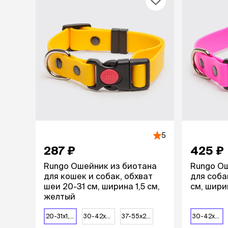
аксессуа
Свитеры
Футболки и
Бантики и 
Платья
Смешные к
Украшения 
аксессуар
5
287 ₽
425 ₽
Rungo Ошейник из биотана
Rungo Ош
для кошек и собак, обхват
для соба
шеи 20-31 см, ширина 1,5 см,
см, шири
желтый
20-31х1,5 см
30-42х2 см
37-55х2,5 см
30-42х2 см