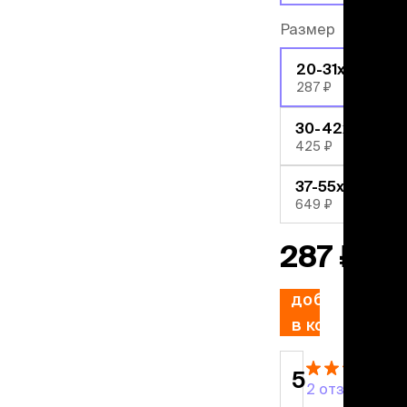
учение к месту
угое
Размер
дства от запаха и
тен
20-31х1,5 см
287 ₽
униция
30-42х2 см
мплекты
425 ₽
ейки
ейники
37-55х2,5 см
торемни
649 ₽
мордники
ресники
287 ₽
водки
добавить
етки, вольеры,
в корзину
ери
льеры
етки
5
дусы и ступени
2 отзыва