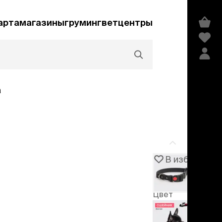
арта
магазины
груминг
ветцентры
а
Акции и скидки
В избранное
Артикул
106378
едства гигиены и
сметика
Цвет
мпуни
Черный
ндиционеры и