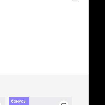
ери
вары для котят
м для котят
комства
полнители
леты, лотки,
вочки
ары для груминга
ки, поилки,
врики
ки, переноски,
етки
рушки
ейки, ошейники,
водки
гтеточки
мики и лежаки
сметика и шампуни
бонусы
бонусы
ррекция поведения