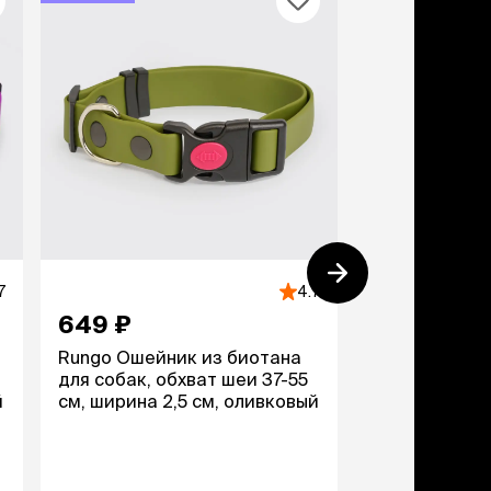
дства от запаха и
тен
щита от паразитов
 котят
рч
рч
7
4.7
649 ₽
425 ₽
Rungo Ошейник из биотана
Rungo Ошейн
для собак, обхват шеи 37-55
для собак Ак
й
см, ширина 2,5 см, оливковый
шеи 30-42 см
голубой