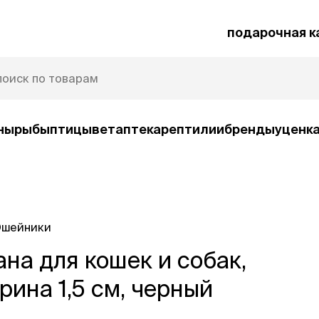
подарочная к
ны
рыбы
птицы
ветаптека
рептилии
бренды
уценк
рочная карта
Защита от паразитов
шейники
и
на для кошек и собак,
умные товары
ср
ко
Автокормушки
рина 1,5 см, черный
Ша
орм
Игрушки
Ко
и
интерактивные