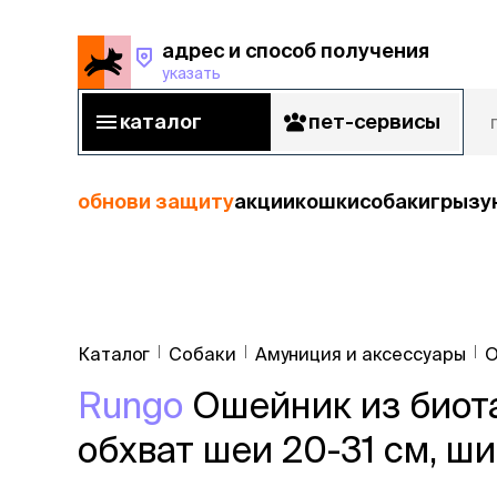
адрес и способ получения
указать
адрес и способ получения
указать
каталог
пет-сервисы
каталог
пет-сервисы
обнови защиту
акции
кошки
собаки
грызу
кошки
Пода
собаки
Каталог
Собаки
Амуниция и аксессуары
О
кошк
грызуны
Rungo
Ошейник из биота
корм
рыбы
Сухой корм
обхват шеи 20-31 см, ши
Влажный к
птицы
Лечебный 