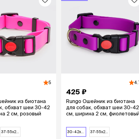
ры
Сре
расчёсок-триммеров
пя
Пилки
 майки
За
Фиксирующие
галстуки
для
переноски
Ножи и насадки
остюмы
Мебель для груминга
ме
и
Ме
ы
5
4.
425 ₽
ейник из биотана
Rungo Ошейник из биотана
к, обхват шеи 30-42
для собак, обхват шеи 30-42
на 2 см, розовый
см, ширина 2 см, фиолетовы
37-55х2,5 см
30-42х2 см
37-55х2,5 см