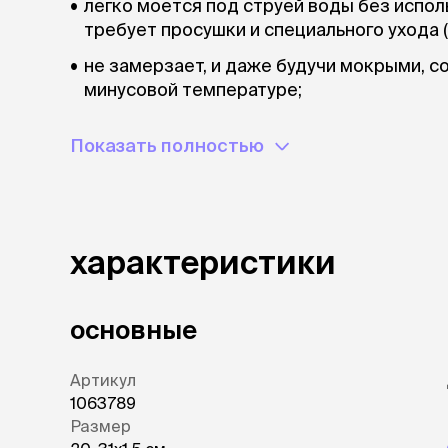
легко моется под струей воды без испол
требует просушки и специального ухода (
не замерзает, и даже будучи мокрыми, с
минусовой температуре;
устойчив к выгоранию, истиранию и изна
Показать полностью
размножению микробов;
очень прочный – не растягивается даже в
обеспечивает четкий, короткий рывок;
отлично держится в руке – не проскальзы
характеристики
основные
Артикул
1063789
Размер