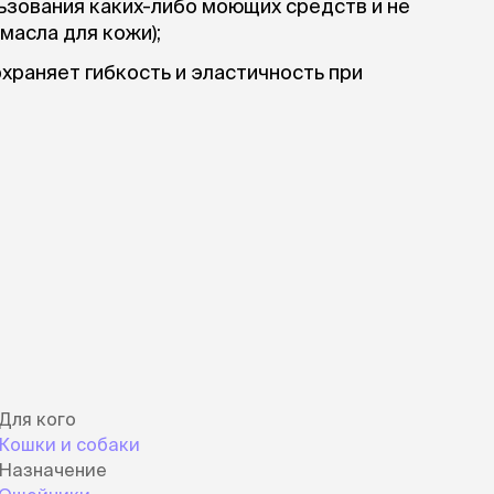
ьзования каких-либо моющих средств и не
масла для кожи);
охраняет гибкость и эластичность при
шиванию, к образованию плесени, грибка и
 воде, выдерживает до 450 кг нагрузки,
вает и не обжигает руку.
Для кого
Кошки и собаки
Назначение