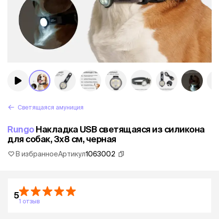
Светящаяся амуниция
Rungo
Накладка USB светящаяся из силикона
для собак, 3х8 см, черная
В избранное
Артикул
1063002
5
1 отзыв