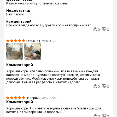
Калорийность, отсутствие запаха кала.
Недостатки:
Нет такого
Комментарий:
Сфинкс всегда его есть, другой корм не воспринимает
0
0
Татьяна
Г.
7/21/2022
Комментарий
Хороший корм, сбалансированный, все витамины и каждая
калория на месте. Купила по совету знакомой, хозяйки кота
породы сфинкс. Моей кошечке корм подошёл, она осталась
довольна. Большая расфасовка, хватит надолго.
0
0
Валерий
В.
3/11/2022
Комментарий
Хороший корм. По совету заводчика сначала брали корм для
котят. Потом перешли на взрослый.
0
0