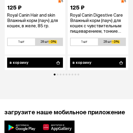
5
5
125 ₽
125 ₽
Royal Canin Hair and skin
Royal Canin Digestive Care
Влажный корм (пауч) для
Влажный корм (пауч) для
кошек, в желе, 85 гр.
кошек с чувствительным
пищеварением, тонкие
ломтики в соусе, 85 гр.
1 шт
28 шт
-3%
1 шт
28 шт
-3%
в корзину
в корзину
загрузите наше мобильное приложение