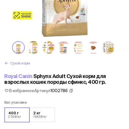
Сухой корм
Royal Canin
Sphynx Adult Сухой корм для
взрослых кошек породы сфинкс, 400 гр.
В избранное
Артикул
1002786
Вес упаковки
400 г
2 кг
2 113 ₽/кг
1 943 ₽/кг