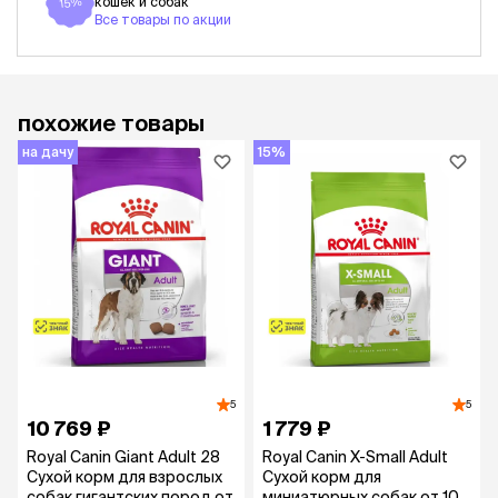
кошек и собак
15%
Все товары по акции
похожие товары
на дачу
15%
5
5
10 769 ₽
1 779 ₽
Royal Canin Giant Adult 28
Royal Canin X-Small Adult
Сухой корм для взрослых
Сухой корм для
собак гигантских пород от
миниатюрных собак от 10