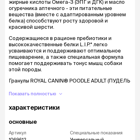
жирные кислоты Омега-3 (ЭПГ и ДГК) и масло
огуречника аптечного - эти питательные
вещества (вместе с адаптированным уровнем
белка) способствуют росту здоровой и
красивой шерсти.
Содержащиеся в рационе пребиотики и
высококачественные белки L.I.P.* легко
усваиваются и поддерживают оптимальное
пищеварение, а также специальная формула
помогает поддерживать тонус мышц собаки
этой породы.
Гранулы ROYAL CANIN® POODLE ADULT (ПУДЕЛЬ
ЭДАЛТ), созданные специально для собак
породы пудель, имеют адаптированную форму
Показать полностью
и размер, чтобы их можно было легко
захватывать и разгрызать. Также за счет
характеристики
содержания специальных минеральных
веществ и специально подобранной текстуре
основные
гранул, которая оказывает чистящее
воздействие, продукт помогает ограничить
Артикул
Специальные показания
образование зубного камня и поддерживает
1069612
Универсальный