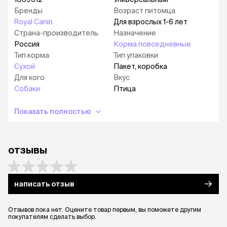
здоровье зубов.
Бренды
Возраст питомца
Royal Canin
Для взрослых 1-6 лет
*L.I.P.: источники белков с высокой степенью
усвояемости.
Страна-производитель
Назначение
Россия
Корма повседневные
Преимущества:
Тип корма
Тип упаковки
Сухой
Пакет, коробка
Поддержание здоровья шерсти
Для кого
Вкус
Формула содержит питательные вещества,
Собаки
Птица
способствующие поддержанию здоровья
уникальной шерсти собаки породы пудель.
Показать полностью
Она содержит необходимое количество
жирных кислот Омега-3 (ЭПК и ДГК) и масла
огуречника аптечного. Оптимальное
отзывы
содержание белков обеспечивает
продолжительный рост шерсти.
Поддержание здоровья зубов
написать отзыв
Формула снижает риск образования зубного
камня благодаря компонентам, связывающим
свободный кальций в слюне.
Отзывов пока нет. Оцените товар первым, вы поможете другим
покупателям сделать выбор.
Поддержание мышечного тонуса