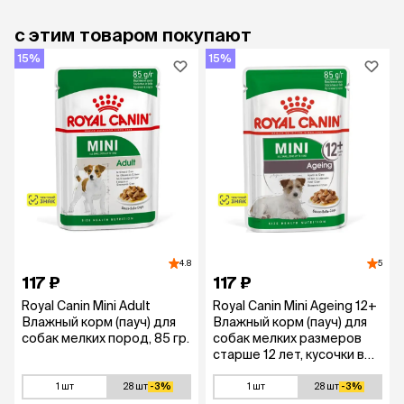
Формула поддерживает мышечный тонус у
с этим товаром покупают
собак породы пудель.
15%
15%
Специально разработанная форма крокет
Форма, размер, текстура и состав крокет
специально разработаны для собак породы
пудель.
4.8
5
117 ₽
117 ₽
Royal Canin Mini Adult
Royal Canin Mini Ageing 12+
Влажный корм (пауч) для
Влажный корм (пауч) для
собак мелких пород, 85 гр.
собак мелких размеров
старше 12 лет, кусочки в
соусе, 85 гр.
1 шт
28 шт
-3%
1 шт
28 шт
-3%