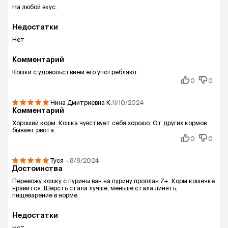
На любой вкус.
Недостатки
Нет
Комментарий
Кошки с удовольствием его употребляют.
0
0
Нина Дмитриевна
К.
11/10/2024
Комментарий
Хороший корм. Кошка чувствует себя хорошо. От других кормов
бывает рвота.
0
0
Туся
-.
8/8/2024
Достоинства
Перевожу кошку с пурины ван на пурину проплан 7+. Корм кошечке
нравится. Шерсть стала лучше, меньше стала линять,
пищеварение в норме.
Недостатки
Нет