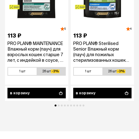
5
4
113 ₽
113 ₽
PRO PLAN® MAINTENANCE
PRO PLAN® Sterilised
Влажный корм (пауч) для
Senior Влажный корм
взрослых кошек старше 7
(пауч) для пожилых
лет, с индейкой в соусе, 85
стерилизованных кошек
гр.
старше 7 лет, паштет с
индейкой, 75 гр.
1 шт
26 шт
-3%
1 шт
26 шт
-3%
в корзину
в корзину