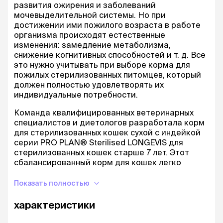
развития ожирения и заболеваний
мочевыделительной системы. Но при
достижении ими пожилого возраста в работе
организма происходят естественные
изменения: замедление метаболизма,
снижение когнитивных способностей и т. д. Все
это нужно учитывать при выборе корма для
пожилых стерилизованных питомцев, который
должен полностью удовлетворять их
индивидуальные потребности.
Команда квалифицированных ветеринарных
специалистов и диетологов разработала корм
для стерилизованных кошек сухой с индейкой
серии PRO PLAN® Sterilised LONGEVIS для
стерилизованных кошек старше 7 лет. Этот
сбалансированный корм для кошек легко
усваивается и обеспечивает организм пожилых
питомцев всеми питательными веществами,
Показать полностью
необходимыми для поддержания их здоровья и
активности в любом возрасте.
характеристики