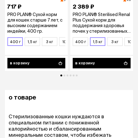
5
4.8
717 ₽
2 389 ₽
PRO PLAN® Сухой корм
PRO PLAN® Sterilised Renal
для кошек старше 7 лет, с
Plus Сухой корм для
высоким содержанием
поддержания здоровья
индейки, 400 гр.
почек у стерилизованных
кошек, с высоким
400 г
1,5 кг
3 кг
10 кг
содержанием лосося, 1,5
400 г
1,5 кг
3 кг
10 кг
кг
в корзину
в корзину
о товаре
Стерилизованные кошки нуждаются в
специальном питании с пониженной
калорийностью и сбалансированным
минеральным составом, чтобы избежать