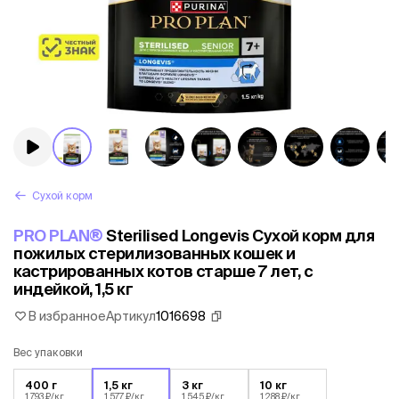
Сухой корм
PRO PLAN®
Sterilised Longevis Сухой корм для
пожилых стерилизованных кошек и
кастрированных котов старше 7 лет, с
индейкой, 1,5 кг
В избранное
Артикул
1016698
Вес упаковки
400 г
1,5 кг
3 кг
10 кг
1 793 ₽/кг
1 577 ₽/кг
1 545 ₽/кг
1 288 ₽/кг