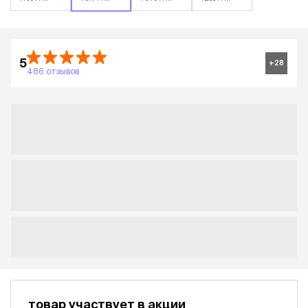
5
+
28
486 отзывов
товар участвует в акции