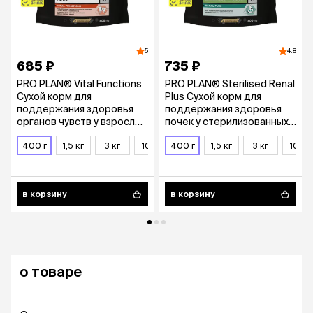
5
4.8
685 ₽
735 ₽
PRO PLAN® Vital Functions
PRO PLAN® Sterilised Renal
Сухой корм для
Plus Сухой корм для
поддержания здоровья
поддержания здоровья
органов чувств у взрослых
почек у стерилизованных
кошек, с высоким
кошек, с высоким
содержанием лосося, 400
400 г
1,5 кг
3 кг
10 кг
содержанием лосося, 400
400 г
1,5 кг
3 кг
10 кг
гр.
гр.
в корзину
в корзину
о товаре