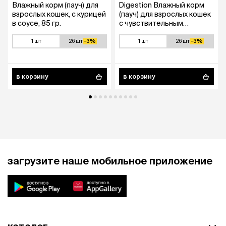
Влажный корм (пауч) для
Digestion Влажный корм
взрослых кошек, с курицей
(пауч) для взрослых кошек
в соусе, 85 гр.
с чувствительным
пищеварением, с
индейкой в соусе, 85 гр.
1 шт
26 шт
-3%
1 шт
26 шт
-3%
в корзину
в корзину
загрузите наше мобильное приложение