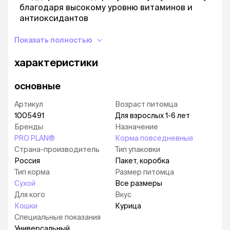
благодаря высокому уровню витаминов и
антиоксидантов
Содержит оптимальный уровень белка и
Показать полностью
сбалансированный состав минералов для
поддержания здоровых суставов и отличной
характеристики
подвижности
Корм сухой для кошек PRO PLAN® RENAL PLUS
основные
(Поддержание здоровья почек) — это
полюбившийся PRO PLAN® Original OptiRenal с
Артикул
Возраст питомца
новым названием, но с прежним составом и
1005491
Для взрослых 1-6 лет
качеством.
Бренды
Назначение
PRO PLAN®
Корма повседневные
Рационы PRO PLAN® разработаны на основе
Страна-производитель
Тип упаковки
современных научных достижений и
Россия
Пакет, коробка
рекомендованы ветеринарными
Тип корма
Размер питомца
специалистами*.
Сухой
Все размеры
Московская ветеринарная академия им. К. И.
Для кого
Вкус
Скрябина признаёт экспертизу компании
Кошки
Курица
«Нестле» в области кормления домашних
Специальные показания
животных.
Универсальный