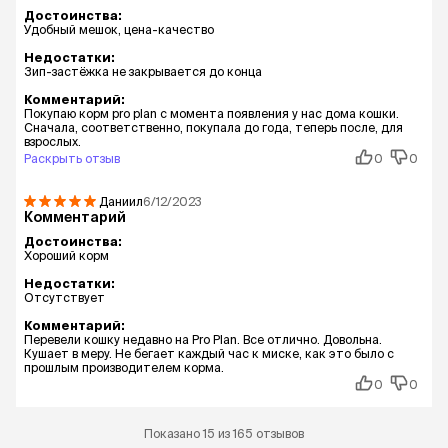
Достоинства:
Удобный мешок, цена-качество
Недостатки:
Зип-застёжка не закрывается до конца
Комментарий:
Покупаю корм pro plan с момента появления у нас дома кошки.
Сначала, соответственно, покупала до года, теперь после, для
взрослых.
Раскрыть отзыв
0
0
Даниил
6/12/2023
Комментарий
Достоинства:
Хороший корм
Недостатки:
Отсутствует
Комментарий:
Перевели кошку недавно на Pro Plan. Все отлично. Довольна.
Кушает в меру. Не бегает каждый час к миске, как это было с
прошлым производителем корма.
0
0
Показано 15 из 165 отзывов