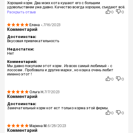
Хороший корм. Два моих кота кушают его с большим
удовольствием уже давно. Качество всегда хорошее, съедают всё.
Раскрыть отзыв
0
0
Елена
-.
7/16/2023
Комментарий
Достоинства:
Вкусовая привлекательность
Недостатки:
Нет
Комментарий:
Мы давно покупаем этот корм . Из всех самый любимый - с
лососем . Пробовала и другие марки , но кошка очень любит
именно этот !
0
0
Ольга
Н.
7/7/2023
Комментарий
Достоинства:
Замечательный корм кот ест только корма этой фирмы.
0
0
Марина
М.
6/28/2023
Комментарий