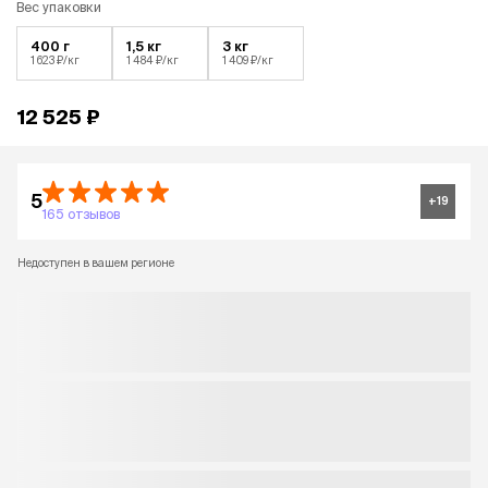
Вес упаковки
400 г
1,5 кг
3 кг
1 623 ₽/кг
1 484 ₽/кг
1 409 ₽/кг
12 525 ₽
5
+
19
165 отзывов
Недоступен в вашем регионе