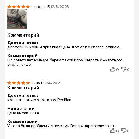
Наталья
Б.
12/8/2023
Комментарий
Достоинства:
Достойный корм и приятная цена. Кот ест с удовольствием .
Комментарий:
По совету ветеринара берём такой корм, шерсть у животного
стала лучше.
0
0
Нина
Г.
12/4/2023
Комментарий
Достоинства:
кот ест только этот корм Pro Plan
Недостатки:
цена высоковата
Комментарий:
У кота были проблемы с почками Ветеринар посоветовал
0
0