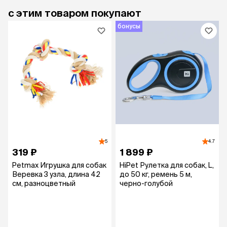
с этим товаром покупают
бонусы
5
4.7
319 ₽
1 899 ₽
Petmax Игрушка для собак
HiPet Рулетка для собак, L,
Веревка 3 узла, длина 42
до 50 кг, ремень 5 м,
см, разноцветный
черно-голубой