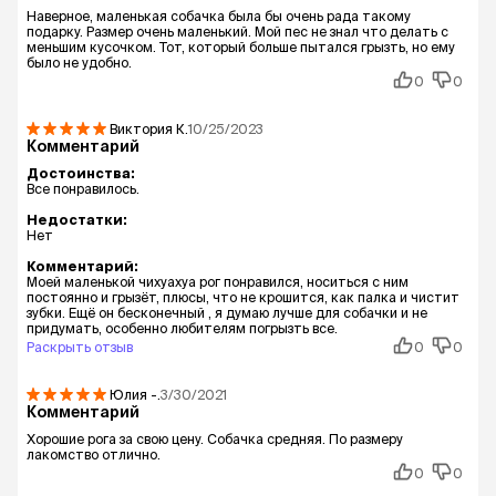
Наверное, маленькая собачка была бы очень рада такому
подарку. Размер очень маленький. Мой пес не знал что делать с
меньшим кусочком. Тот, который больше пытался грызть, но ему
было не удобно.
0
0
Виктория
К.
10/25/2023
Комментарий
Достоинства:
Все понравилось.
Недостатки:
Нет
Комментарий:
Моей маленькой чихуахуа рог понравился, носиться с ним
постоянно и грызёт, плюсы, что не крошится, как палка и чистит
зубки. Ещё он бесконечный , я думаю лучше для собачки и не
придумать, особенно любителям погрызть все.
Раскрыть отзыв
0
0
Юлия
-.
3/30/2021
Комментарий
Хорошие рога за свою цену. Собачка средняя. По размеру
лакомство отлично.
0
0