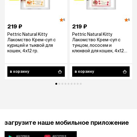
5
5
219 ₽
219 ₽
Pettric Natural Kitty
Pettric Natural Kitty
Лакомство Крем-суп с
Лакомство Крем-суп с
курицей и тыквой для
тунцом, лососем и
кошек, 4х12 гр.
клюквой для кошек, 4х12
гр.
в корзину
в корзину
загрузите наше мобильное приложение