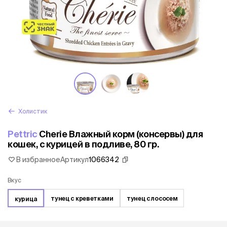
Холистик
Pettric
Cherie Влажный корм (консервы) для
кошек, с курицей в подливе, 80 гр.
В избранное
Артикул
1066342
Вкус
тунец с креветками
тунец с лососем
курица