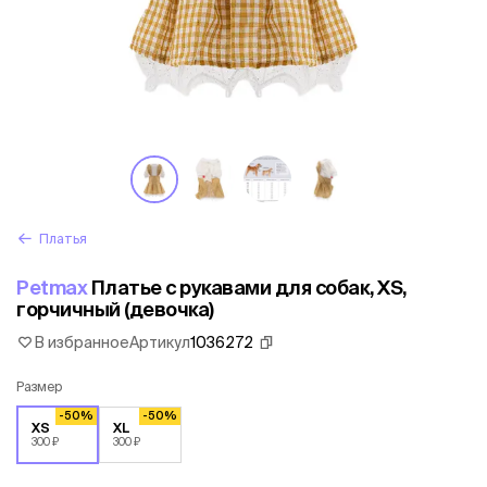
Платья
Petmax
Платье с рукавами для собак, XS,
горчичный (девочка)
В избранное
Артикул
1036272
Размер
-50%
-50%
XS
XL
300 ₽
300 ₽