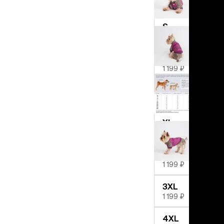
льзамы
1 199 ₽
ие, без смывания
перхоти и зуда
S
я длинношерстных
1 199 ₽
я короткошерстных
я лысых
M
хлоргексидином
1 199 ₽
я белых кошек
поаллергенный
L
еи и пудры
1 199 ₽
ажные салфетки
д за глазами
XL
1 199 ₽
д за ушами
рфюм
2XL
ная паста
1 199 ₽
ррекция
3XL
ведения и
1 199 ₽
едства от запаха
пугиватели
4XL