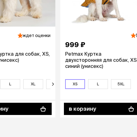
ры
Сре
расчёсок-триммеров
пя
Пилки
 майки
За
Фиксирующие
галстуки
для
переноски
Ножи и насадки
остюмы
ждет оценки
Мебель для груминга
ме
и
999 ₽
Ме
ы
уртка для собак, XS,
Petmax Куртка
унисекс)
двухсторонняя для собак, XS
синий (унисекс)
L
XL
2XL
XS
3XL
L
4XL
5XL
5XL
ину
в корзину