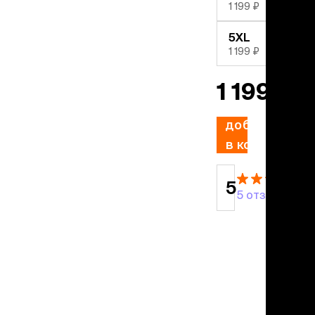
учение к месту
1 199 ₽
угое
дства от запаха и
5XL
тен
1 199 ₽
1 199 ₽
униция
мплекты
ейки
добавить
ейники
в корзину
торемни
мордники
ресники
5
5 отзывов
водки
етки, вольеры,
ери
льеры
етки
дусы и ступени