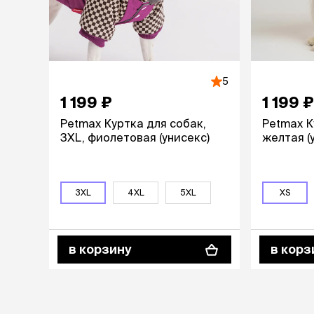
аксессуа
Свитеры
Футболки и
Бантики и 
Платья
Смешные к
5
Украшения 
1 199 ₽
1 199 ₽
аксессуар
Petmax Куртка для собак,
Petmax К
3XL, фиолетовая (унисекс)
желтая (
3XL
4XL
5XL
XS
в корзину
в корз