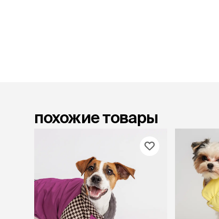
лежаки и
Мягкие до
Лежанки
Тоннели
Подстилки,
подушки
Пледы
когтеточк
похожие товары
игровые 
Дома-когте
игровые ко
Столбики
Коврики
Из гофрок
Доски
одежда и