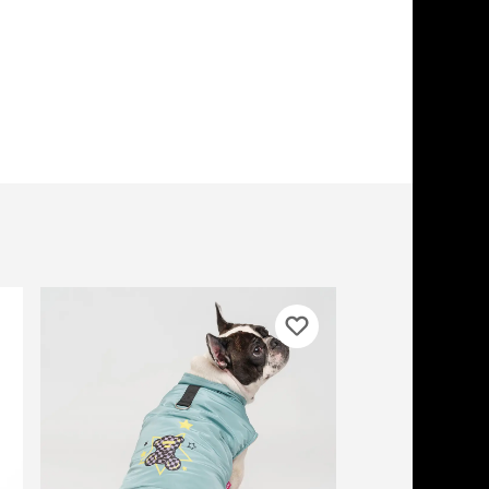
ери
вары для котят
м для котят
комства
полнители
леты, лотки,
вочки
ары для груминга
ки, поилки,
врики
ки, переноски,
етки
рушки
ейки, ошейники,
водки
гтеточки
мики и лежаки
сметика и шампуни
ррекция поведения