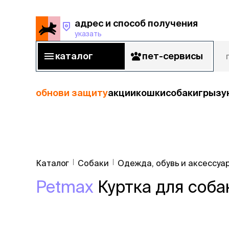
адрес и способ получения
указать
адрес и способ получения
указать
каталог
пет-сервисы
каталог
пет-сервисы
обнови защиту
акции
кошки
собаки
грызу
кошки
Пода
собаки
Каталог
Собаки
Одежда, обувь и аксессуа
кошк
грызуны
Petmax
Куртка для собак
корм
рыбы
Сухой корм
Влажный к
птицы
Лечебный 