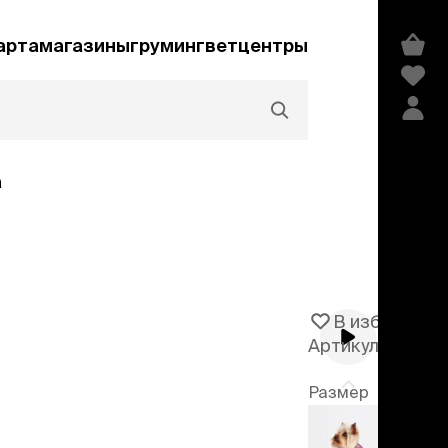
арта
магазины
груминг
ветцентры
а
Акции и скидки
В избранное
Артикул
105730
едства гигиены и
сметика
Размер
мпуни
ндиционеры и
XS