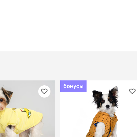
Дв
Миски на подставке
Автопоилки и
 домики
автокормушки
мики
то
Фильтры для
Кор
автопоилок
Ла
Для хранения корма
 матрасы,
На
Набор для кормления
Туа
со
Тов
груминг
Мис
Расчески
и и
ко
Пуходерки
комплексы
Сум
Ножницы
точки и
бонусы
кл
Расчёска-триммер
мплексы
Иг
Когтерезы
Шл
Колтунорезы
по
Средства для
артона
Ко
тримминга
До
Накладные колпачки
Ко
Машинки для стрижки
Ко
Сменные гребенки для