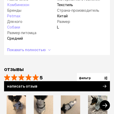
градусах, не гладить, не отбеливать.
Комбинезон
Текстиль
Бренды
Страна-производитель
Petmax
Китай
Для кого
Размер
Собаки
L
Размер питомца
Средний
Показать полностью
отзывы
5
фильтр
написать отзыв