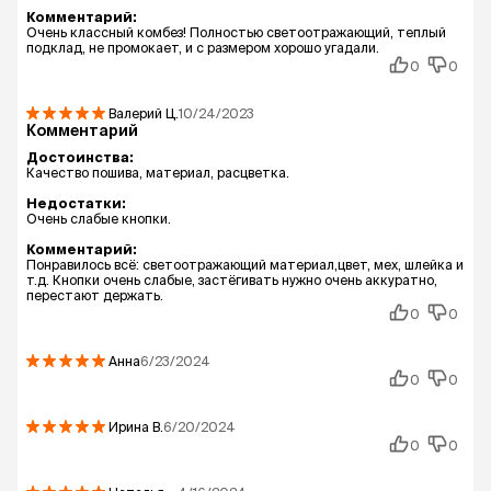
Комментарий:
Очень классный комбез! Полностью светоотражающий, теплый
подклад, не промокает, и с размером хорошо угадали.
0
0
Валерий
Ц.
10/24/2023
Комментарий
Достоинства:
Качество пошива, материал, расцветка.
Недостатки:
Очень слабые кнопки.
Комментарий:
Понравилось всё: светоотражающий материал,цвет, мех, шлейка и
т.д. Кнопки очень слабые, застёгивать нужно очень аккуратно,
перестают держать.
0
0
Анна
6/23/2024
0
0
Ирина
В.
6/20/2024
0
0