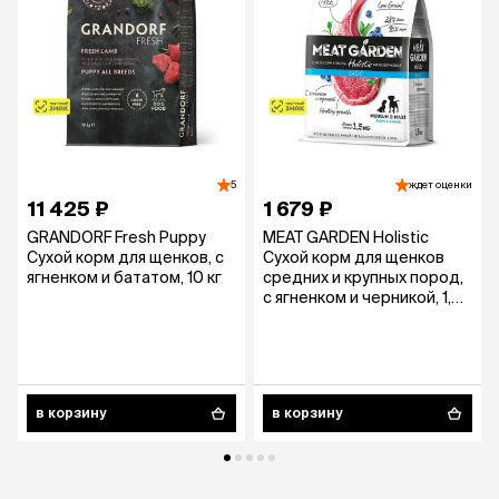
5
ждет оценки
11 425 ₽
1 679 ₽
GRANDORF Fresh Puppy
MEAT GARDEN Holistic
Сухой корм для щенков, с
Сухой корм для щенков
ягненком и бататом, 10 кг
средних и крупных пород,
с ягненком и черникой, 1,5
кг
в корзину
в корзину