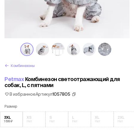
Комбинезоны
Petmax
Комбинезон светоотражающий для
собак, L, с пятнами
В избранное
Артикул
1057805
Размер
3XL
XS
S
L
XL
2XL
1 699 ₽
Нет
Нет
Нет
Нет
Нет