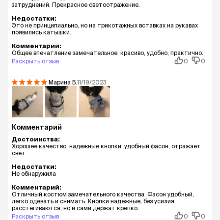
затруднений. Прекрасное светоотражение.
Недостатки:
Это не принципиально, но на трикотажных вставках на рукавах
появились катышки.
Комментарий:
Общее впечатление замечательное: красиво, удобно, практично.
Раскрыть отзыв
0
0
Марина
Б.
11/19/2023
Комментарий
Достоинства:
Хорошее качество, надежные кнопки, удобный фасон, отражает
свет
Недостатки:
Не обнаружила
Комментарий:
Отличный костюм замечательного качества. Фасон удобный,
легко одевать и снимать. Кнопки надежные, без усилия
расстёгиваются, но и сами держат крепко.
Раскрыть отзыв
0
0