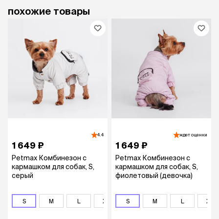
похожие товары
4.4
ждет оценки
1 649 ₽
1 649 ₽
Petmax Комбинезон с
Petmax Комбинезон с
кармашком для собак, S,
кармашком для собак, S,
серый
фиолетовый (девочка)
S
M
L
XL
S
2XL
M
3XL
L
4XL
XL
5X