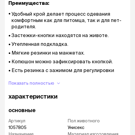
Преимущества:
Удобный крой делает процесс одевания
комфортным как для питомца, так и для пет-
родителя.
Застежки-кнопки находятся на животе.
Утепленная подкладка.
Мягкие резинки на манжетах.
Копюшон можно зафиксировать кнопкой.
Есть резинка с зажимом для регулировки
объема комбинезона.
Показать полностью
К прогулочному костюму пришита шлейка.
Есть светоотражающие элементы, чтобы
характеристики
видеть собаку в темноте.
Привлекательный современный дизайн –
основные
Ваша собака будет самой стильной на
Артикул
Пол животного
прогулке.
1057805
Унисекс
Рекомендации по уходу:
стирка при 30
Назначение
Материал изготовления