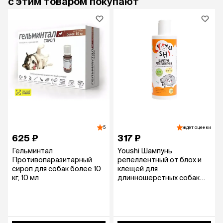
с этим товаром покупают
5
ждет оценки
625 ₽
317 ₽
Гельминтал
Youshi Шампунь
Противопаразитарный
репеллентный от блох и
сироп для собак более 10
клещей для
кг, 10 мл
длинношерстных собак
всех возрастов, с
ароматом алое, 250 мл