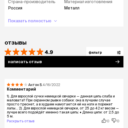
Страна-производитель
Материал изготовления
Россия
Металл
Показать полностью
отзывы
4.9
фильтр
написать отзыв
Антон
Б.
4/16/2022
Комментарий
1). Для взрослой сучки немецкой овчарки — данная цепь слаба и
маловата!! При охранном рывке собаки: она в лучшем случае
просто треснет, а в худшем намотается ей на ноги и порежет
лапы... 2). Для взрослой немецкой овчарки, от 25 до 42 кг весом —
лучше всего подойдёт именно такая цепь: • Длина цепи: от 2,5 до
5 м.
Раскрыть отзыв
0
0