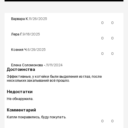
ГОСТ 12.1.007-76), в рекомендуемых дозах не
оказывают местно-раздражающего,
резорбтивно-токсического и
Варвара
К.
11/26/2025
сенсибилизирующего действия.
0
0
Лера
Г.
9/18/2025
0
0
Ксения
Ч.
6/29/2025
0
0
Елена Соломонова
-.
11/11/2024
Достоинства
Эффективные, у котейки были выделения из глаз, после
нескольких закапываний всё прошло.
Недостатки
Не обнаружила.
Комментарий
Капли понравились, буду покупать.
0
0