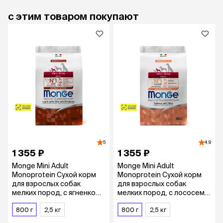
с этим товаром покупают
5
4.9
1 355 ₽
1 355 ₽
Monge Mini Adult
Monge Mini Adult
Monoprotein Сухой корм
Monoprotein Сухой корм
для взрослых собак
для взрослых собак
мелких пород, с ягненком,
мелких пород, с лососем и
рисом и картофелем, 800
рисом, 800 гр.
гр.
800 г
2,5 кг
800 г
2,5 кг