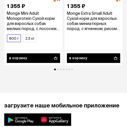
4.9
5
1 355 ₽
1 355 ₽
Monge Mini Adult
Monge Extra Small Adult
Monoprotein Сухой корм
Сухой корм для взрослых
для взрослых собак
собак миниатюрных
мелких пород, с лососем и
пород, с ягненком, рисом и
рисом, 800 гр.
картофелем, 800 гр.
800 г
2,5 кг
в корзину
в корзину
загрузите наше мобильное приложение