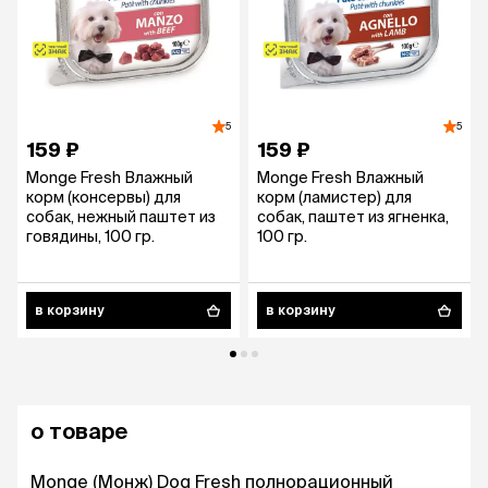
5
5
159 ₽
159 ₽
Monge Fresh Влажный
Monge Fresh Влажный
корм (консервы) для
корм (ламистер) для
собак, нежный паштет из
собак, паштет из ягненка,
говядины, 100 гр.
100 гр.
в корзину
в корзину
о товаре
Monge (Монж) Dog Fresh полнорационный