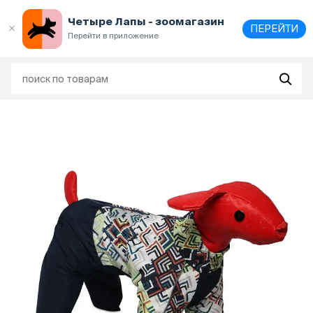
Выберите
адрес и способ получения
Четыре Лапы - зоомагазин
ПЕРЕЙТИ
Перейти в приложение