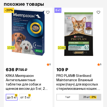
похожие товары
-20%
6+1
5
5
636 ₽
109 ₽
795 ₽
KRKA Милпразон
PRO PLAN® Sterilised
Антигельминтные
Maintenance Влажный
таблетки для собак и
корм (пауч) для взрослых
щенков весом до 5 кг, 2
стерилизованных кошек и
таблетки
кастрированных котов, с
уткой в соусе, 85 гр.
до 5 кг
от 5 кг
1 шт
26 шт
-3%