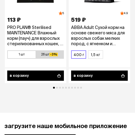
5
4.9
113 ₽
519 ₽
PRO PLAN® Sterilised
АВВА Adult Сухой корм на
MAINTENANCE Влажный
основе свежего мяса для
корм (пауч) для взрослых
взрослых собак мелких
стерилизованных кошек, с
пород, с ягненком и
кроликом в соусе, 85 гр.
индейкой, 400 гр.
1 шт
26 шт
-3%
400 г
1,5 кг
в корзину
в корзину
загрузите наше мобильное приложение