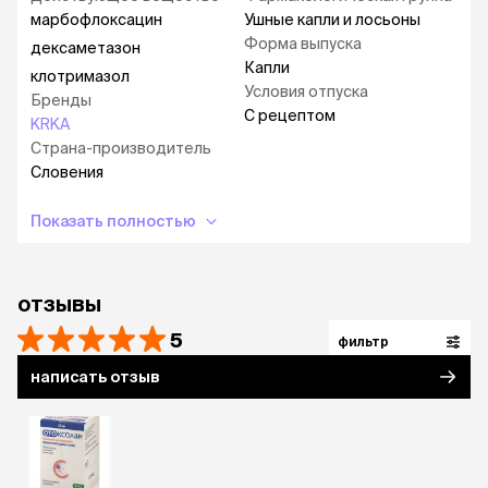
Дексаметазона ацетат - синтетический
марбофлоксацин
Ушные капли и лосьоны
глюкокортикостероид, оказывает
Форма выпуска
дексаметазон
противовоспалительное и
Капли
клотримазол
противоэкссудативное действие, способствует
Условия отпуска
Бренды
уменьшению зуда и заживлению поврежденных
С рецептом
KRKA
тканей.
Страна-производитель
Словения
Показать полностью
отзывы
5
фильтр
написать отзыв