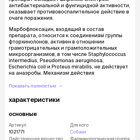
антибактериальной и фунгицидной активности,
оказывает противовоспалительное действие в
очаге поражения.
Марбофлоксацин, входящий в состав
препарата, относится к соединениям группы
фторхинолонов, активен в отношении
грамотрицательных и грамположительных
микроорганизмов, в том числе Staphylococcus
intermedius, Pseudomonas aeruginosa,
Escherichia coli и Proteus mirabilis, не действует
на анаэробы. Механизм действия
марбофлоксацина заключается в
ингибировании синтеза ДНК микроорганизмов.
Показать полностью
Клотримазол - фунгицидное соединение группы
характеристики
имидазола, изменяя проницаемость клеточной
мембраны, вызывает разрушение клеточных
основные
элементов и ингибирует внутриклеточный
молекулярный синтез. Активен в отношении
Артикул
Для кого
дерматофитов и дрожжевых грибов, в
1021771
Собаки
частности Malassezia pachydermatis.
Действующее вещество
Фармакологическая группа