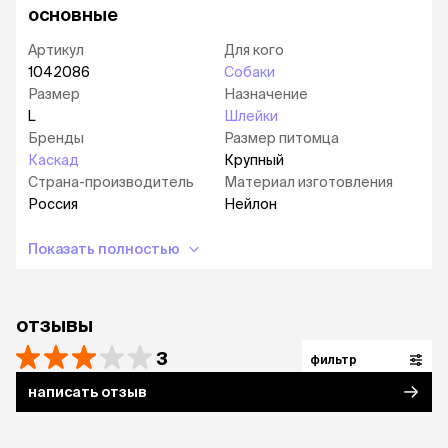
Размер
Грудь (см)
Порода
основные
(см)
Артикул
Для кого
S
55-65
55-70
Medium
1042086
Собаки
Размер
Назначение
M
60-70
70-90
Medium
L
Шлейки
Бренды
Размер питомца
L
60-80
80-110
Large
Каскад
Крупный
Страна-производитель
Материал изготовления
Россия
Нейлон
Показать полностью
отзывы
3
фильтр
написать отзыв