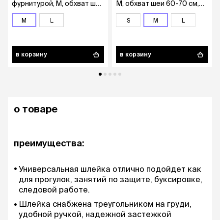
фурнитурой, M, обхват шеи
М, обхват шеи 60-70 см,
60-70 см, обхват груди
обхват груди 70-90 см,
70-90 см, цвет в
M
L
полицейский камуфляж
S
M
L
ассортименте
в корзину
в корзину
о товаре
преимущества:
Универсальная шлейка отлично подойдет как
для прогулок, занятий по защите, буксировке,
следовой работе.
Шлейка снабжена треугольником на груди,
удобной ручкой, надежной застежкой