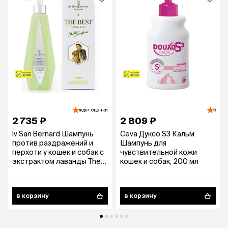
ждет оценки
5
2 735 ₽
2 809 ₽
Iv San Bernard Шампунь
Ceva Дуксо S3 Кальм
против раздражений и
Шампунь для
перхоти у кошек и собак с
чувствительной кожи
экстрактом лаванды The
кошек и собак, 200 мл
Best line Hydra, 550 мл
в корзину
в корзину