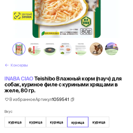
Консервы
INABA CIAO
Teishibo Влажный корм (пауч) для
собак, куриное филе с куриными хрящами в
желе, 80 гр.
В избранное
Артикул
1059541
Вкус
курица
курица
курица
курица
курица