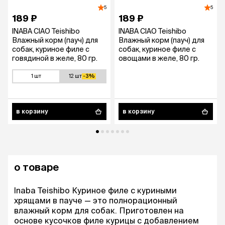
5
5
189 ₽
189 ₽
INABA CIAO Teishibo
INABA CIAO Teishibo
Влажный корм (пауч) для
Влажный корм (пауч) для
собак, куриное филе с
собак, куриное филе с
говядиной в желе, 80 гр.
овощами в желе, 80 гр.
1 шт
12 шт
-3%
в корзину
в корзину
о товаре
Inaba Teishibo Куриное филе с куриными
хрящами в пауче — это полнорационный
влажный корм для собак. Приготовлен на
основе кусочков филе курицы с добавлением