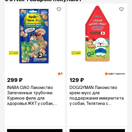
5
ждет оценки
299 ₽
129 ₽
INABA CIAO Лакомство
DOGGYMAN Лакомство
Запеченные трубочки
крем-мусс для
Куриное филе для
поддержания иммунитета
здоровья ЖКТ у собак,
у собак, Телятина с
3x10 гр.
овощами, 70 гр.