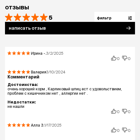
отзывы
5
фильтр
написать отзыв
Ирина
-.
3/2/2025
0
0
Валерия
3/10/2024
Комментарий
Достоинства:
очень хороший корм , Карликовый шпиц ест с удовольствием,
проблем с кишечником нет , аллергии нет .
Недостатки:
не нашли
0
0
Алла
З.
1/17/2025
0
0