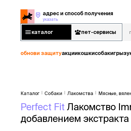
адрес и способ получения
указать
адрес и способ получения
указать
каталог
пет-сервисы
каталог
пет-сервисы
обнови защиту
акции
кошки
собаки
грызу
кошки
Пода
собаки
Каталог
Собаки
Лакомства
Мясные, вяле
кошк
грызуны
Perfect Fit
Лакомство Imm
корм
рыбы
Сухой корм
добавлением экстракта б
Влажный к
птицы
Лечебный 