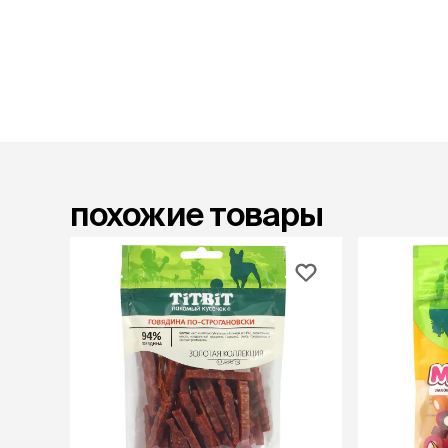
лакомств
Для вывед
шерсти
Для чистки
Мясные, вя
печеные
Сухие лако
лотки и т
похожие товары
Закрытый, 
С бортико
С сеткой
Без сетки
Коврики
Пакеты для
туалета
Совки
Угловые
Пеленки и 