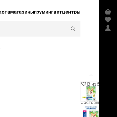
арта
магазины
груминг
ветцентры
а
Акции и скидки
В избранное
Артикул
106143
едства гигиены и
сметика
Состояние
мпуни
товара
ндиционеры и
-15%