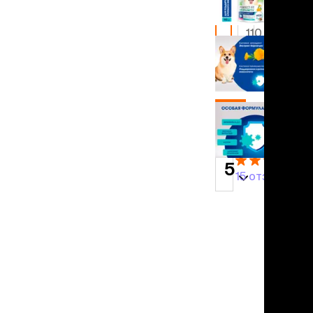
льзамы
новый
уценка
ие, без смывания
129 ₽
от
перхоти и зуда
110 ₽
я длинношерстных
я короткошерстных
129 ₽
я лысых
хлоргексидином
добавить
я белых кошек
поаллергенный
в корзину
еи и пудры
ажные салфетки
5
д за глазами
15 отзывов
д за ушами
рфюм
ная паста
ррекция
ведения и
едства от запаха
пугиватели