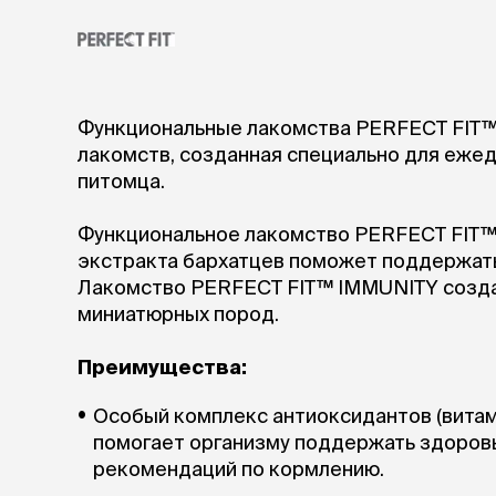
аксессуа
Свитеры
Футболки и
Бантики и 
Платья
Функциональные лакомства PERFECT FIT™ 
Смешные к
лакомств, созданная специально для ежед
Украшения 
аксессуар
питомца.
Функциональное лакомство PERFECT FIT™
экстракта бархатцев поможет поддержать
Лакомство PERFECT FIT™ IMMUNITY создан
миниатюрных пород.
Преимущества:
Особый комплекс антиоксидантов (витамин
помогает организму поддержать здоров
рекомендаций по кормлению.