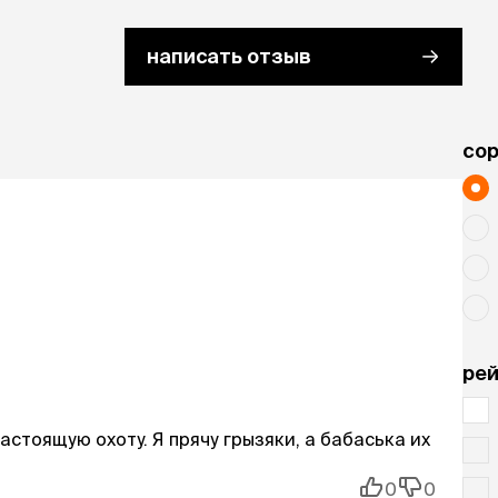
написать отзыв
cо
рей
стоящую охоту. Я прячу грызяки, а бабаська их
0
0