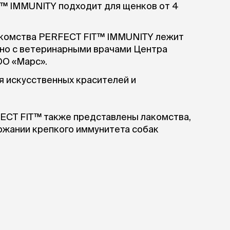
™ IMMUNITY подходит для щенков от 4
акомства PERFECT FIT™ IMMUNITY лежит
тно с ветеринарными врачами Центра
ОО «Марс».
 искусственных красителей и
ECT FIT™ также представлены лакомства,
ржании крепкого иммунитета собак
и здоровья суставов собак средних и
*С и относительной влажности воздуха не