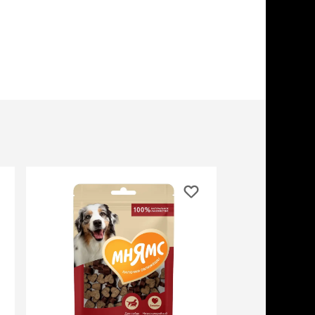
учение к месту
угое
дства от запаха и
тен
униция
мплекты
ейки
ейники
торемни
мордники
ресники
водки
етки, вольеры,
ери
льеры
етки
дусы и ступени