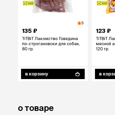
лежаки и
Мягкие до
Лежанки
5
Тоннели
135 ₽
123 ₽
Подстилки,
подушки
TiTBiT Лакомство Говядина
TiTBiT Л
Пледы
по-строгановски для собак,
мясной а
80 гр.
120 гр.
когтеточк
игровые 
Дома-когте
в корзину
в корз
игровые ко
Столбики
Коврики
Из гофрок
Доски
о товаре
одежда и