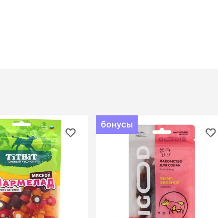
При
а
На пружинке
Др
ения
Трек
Сре
Лизунец
пя
 зубов
леные,
сумки, переноски и
ам
путешествия
мства
Ко
Сумки
Шл
Переноски
Ош
Рюкзаки
уалеты
Ав
Сумки фиксаторы
домик
На
Миски дорожные
м
бонусы
Ад
По
миски, кормушки,
поилки
 кошачьего
кл
Миски
дв
Двойные
Во
Одинарные
Кл
Дорожные
подгузники
Пан
Коврики под миску