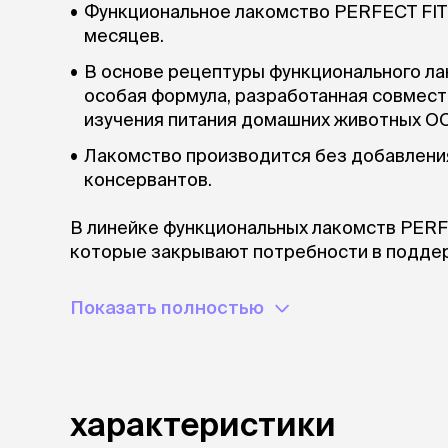
Функциональное лакомство PERFECT FIT
месяцев.
В основе рецептуры функционального л
особая формула, разработанная совмес
изучения питания домашних животных О
Лакомство производится без добавления
консервантов.
В линейке функциональных лакомств PERF
которые закрывают потребности в подде
мелких и миниатюрных пород и поддержани
крупных пород.
Показать полностью
Условия хранения:
Хранить при температуре от +4 *С до +35 
характеристики
более 75 %