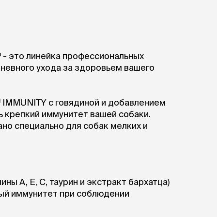
ры
Сре
расчёсок-триммеров
пя
Пилки
 майки
За
Фиксирующие
галстуки
для
переноски
Ножи и насадки
- это линейка профессиональных
остюмы
Мебель для груминга
ме
невного ухода за здоровьем вашего
и
Ме
ы
 IMMUNITY с говядиной и добавлением
 крепкий иммунитет вашей собаки.
о специально для собак мелких и
ы А, Е, С, таурин и экстракт бархатца)
ый иммунитет при соблюдении