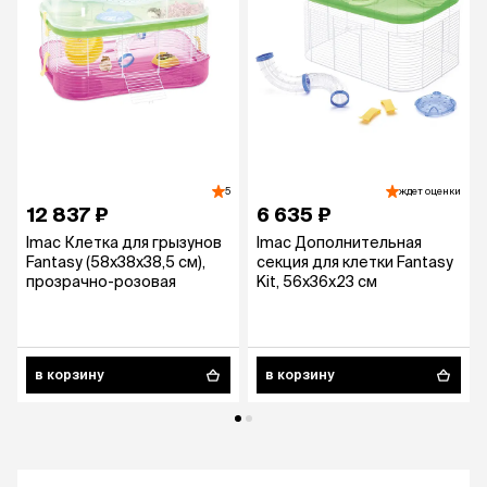
5
ждет оценки
12 837 ₽
6 635 ₽
Imac Клетка для грызунов
Imac Дополнительная
Fantasy (58х38х38,5 см),
секция для клетки Fantasy
прозрачно-розовая
Kit, 56х36х23 см
в корзину
в корзину