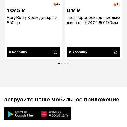
4.9
4.8
1 075 ₽
817 ₽
Fiory Ratty Корм для крыс,
Triol Переноска для мелких
850 гр.
животных 240*160*170мм
в корзину
в корзину
загрузите наше мобильное приложение