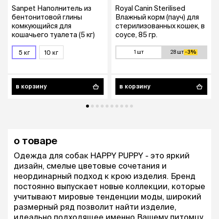
Sanpet Наполнитель из
Royal Canin Sterilised
бентонитовой глины
Влажный корм (пауч) для
комкующийся для
стерилизованных кошек, в
кошачьего туалета (5 кг)
соусе, 85 гр.
5 кг
10 кг
1 шт
28 шт
-3%
в корзину
в корзину
о товаре
Одежда для собак HAPPY PUPPY - это яркий
дизайн, смелые цветовые сочетания и
неординарный подход к крою изделия. Бренд
постоянно выпускает новые коллекции, которые
учитывают мировые тенденции моды, широкий
размерный ряд позволит найти изделие,
идеально подходящее именно Вашему питомцу.