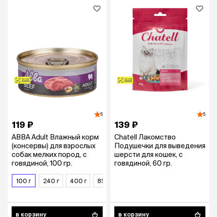
5
5
119 ₽
139 ₽
АВВА Adult Влажный корм
Chatell Лакомство
(консервы) для взрослых
Подушечки для выведения
собак мелких пород, с
шерсти для кошек, с
говядиной, 100 гр.
говядиной, 60 гр.
100 г
240 г
400 г
850 г
в корзину
в корзину