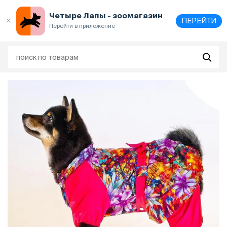
Выберите
адрес и способ получения
Четыре Лапы - зоомагазин
ПЕРЕЙТИ
Перейти в приложение