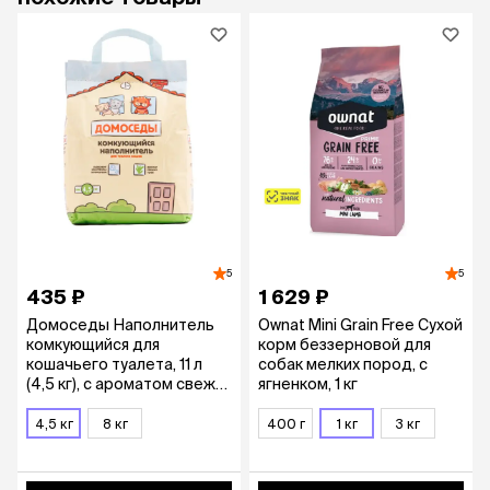
5
5
435 ₽
1 629 ₽
Домоседы Наполнитель
Ownat Mini Grain Free Сухой
комкующийся для
корм беззерновой для
кошачьего туалета, 11 л
собак мелких пород, с
(4,5 кг), с ароматом свежих
ягненком, 1 кг
трав
4,5 кг
8 кг
400 г
1 кг
3 кг