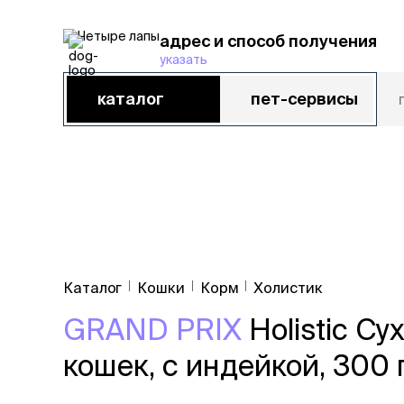
адрес и способ получения
указать
каталог
пет-сервисы
обнови защиту
акции
кошки
собаки
грызу
акции
бренды
Каталог
Кошки
Корм
Холистик
магазины
GRAND PRIX
Holistic Су
ветцентры
кошек, с индейкой, 300 г
груминг