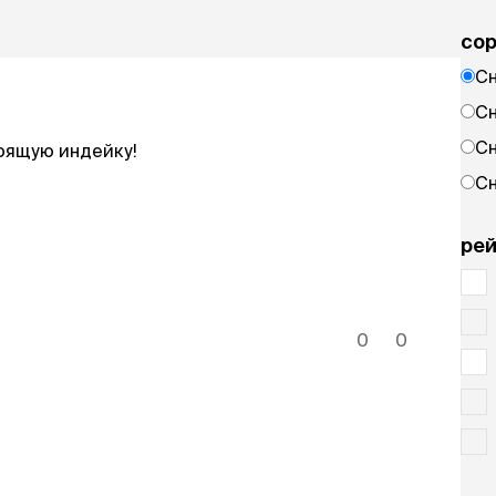
cо
Сн
Сн
Сн
оящую индейку!
Сн
рей
0
0