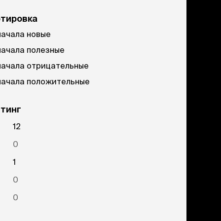
ртировка
ачала новые
ачала полезные
ачала отрицательные
ачала положительные
тинг
12
0
1
0
0