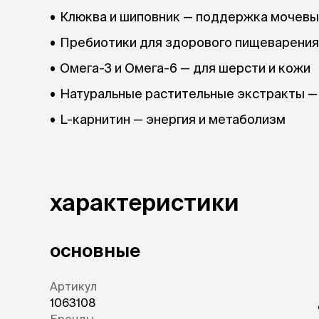
Клюква и шиповник — поддержка мочев
Пребиотики для здорового пищеварения
Омега-3 и Омега-6 — для шерсти и кожи
Натуральные растительные экстракты —
L-карнитин — энергия и метаболизм
Не содержит искусственные красители 
GRAND PRIX — натуральное питание без зл
характеристики
долголетия кошек.
основные
Артикул
1063108