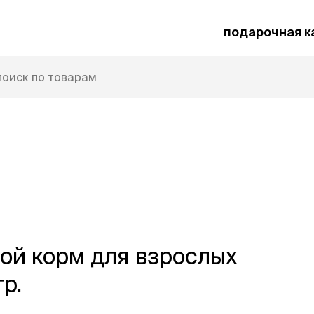
подарочная к
ны
рыбы
птицы
ветаптека
рептилии
бренды
уценк
хой корм для взрослых
р.