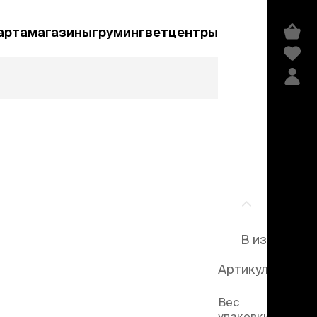
арта
магазины
груминг
ветцентры
а
В избранно
Артикул
105975
Вес
упаковки