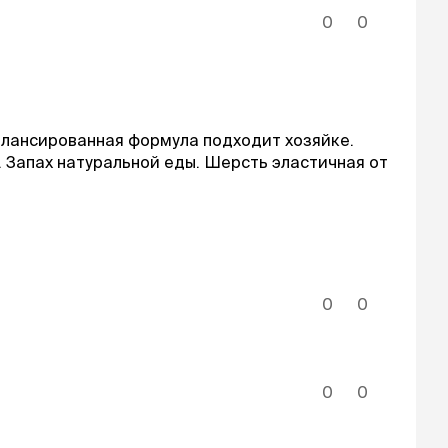
0
0
балансированная формула подходит хозяйке.
т. Запах натуральной еды. Шерсть эластичная от
0
0
0
0