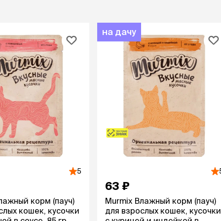
на дачу
5
63 ₽
лажный корм (пауч)
Murmix Влажный корм (пауч)
слых кошек, кусочки
для взрослых кошек, кусочки
ой в соусе, 85 гр.
с курицей и индейкой в