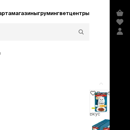
арта
магазины
груминг
ветцентры
а
Акции и скидки
В избранное
Артикул
105256
едства гигиены и
сметика
Вкус
мпуни
-20%
ндиционеры и
говядина