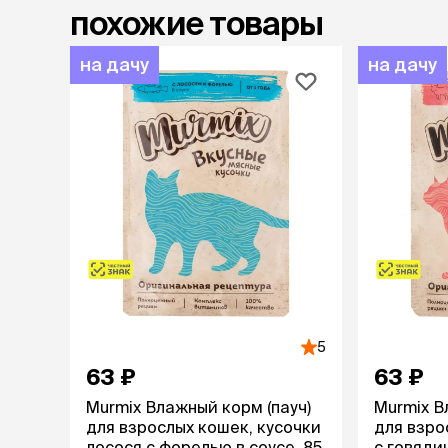
похожие товары
на дачу
на дачу
5
63 ₽
63 ₽
Murmix Влажный корм (пауч)
Murmix В
для взрослых кошек, кусочки
для взро
лосося с форелью в соусе, 85
с говядин