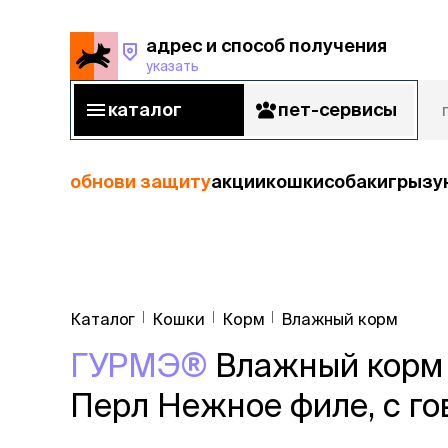
адрес и способ получения
указать
адрес и способ получения
указать
каталог
пет-сервисы
каталог
пет-сервисы
обнови защиту
акции
кошки
собаки
грызу
кошки
Пода
собаки
Каталог
Кошки
Корм
Влажный корм
кошк
грызуны
ГУРМЭ®
Влажный корм (
корм
рыбы
Сухой корм
Перл Нежное филе, с гов
Влажный к
птицы
Лечебный 