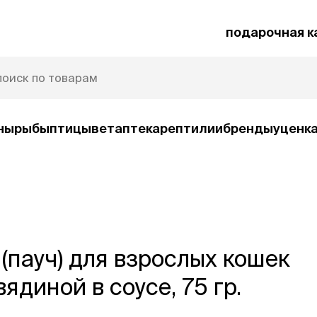
подарочная к
ны
рыбы
птицы
ветаптека
рептилии
бренды
уценк
рочная карта
Защита от паразитов
и
пауч) для взрослых кошек
умные товары
ср
ко
Автокормушки
ядиной в соусе, 75 гр.
Ша
орм
Игрушки
Ко
и
интерактивные