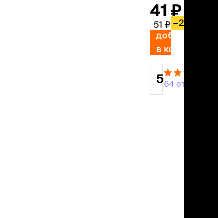
учение к месту
41 ₽
угое
−
20%
дства от запаха и
51 ₽
тен
добавить
в корзину
униция
мплекты
5
64 отзыва
ейки
ейники
торемни
мордники
ресники
водки
етки, вольеры,
ери
льеры
етки
дусы и ступени