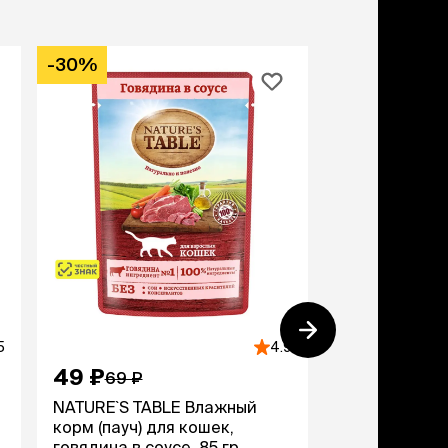
-30%
на дачу
5
4.9
49 ₽
63 ₽
69 ₽
NATURE`S TABLE Влажный
Murmix Влажн
корм (пауч) для кошек,
для взрослых
говядина в соусе, 85 гр.
с кроликом в 