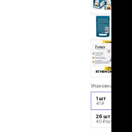
льзамы
-20%
ие, без смывания
индейка
перхоти и зуда
-20%
я длинношерстных
кролик
я короткошерстных
-20%
я лысых
курица
хлоргексидином
-20%
я белых кошек
лосось
поаллергенный
-20%
утка
еи и пудры
ажные салфетки
-20%
ягненок
д за глазами
д за ушами
рфюм
Упаковка
ная паста
-20%
1 шт
41 ₽
ррекция
-22%
ведения и
26 шт
едства от запаха
40 ₽
/шт
пугиватели