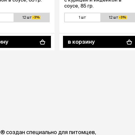
соусе, 85 гр.
12 шт
1 шт
12 шт
-3%
-3%
ину
в корзину
® создан специально для питомцев,