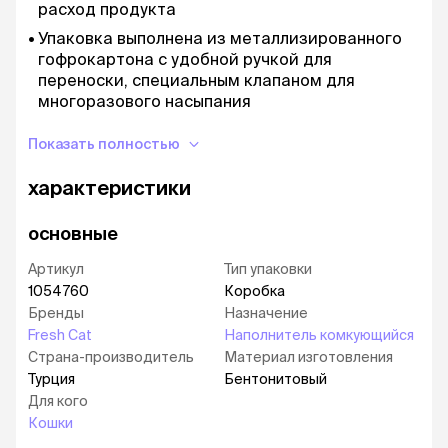
расход продукта
Упаковка выполнена из металлизированного
гофрокартона с удобной ручкой для
переноски, специальным клапаном для
многоразового насыпания
Натуральность и отсутствие пыли: изготовлен
Показать полностью
из природной белой обеспыленной
бентонитовой глины, фракция 0,5-2мм,
характеристики
полностью безопасен для животных и
окружающей среды
основные
Быстро впитывает влагу
Артикул
Тип упаковки
При попадании влаги, проявляется легкий
1054760
Коробка
аромат - «Морской бриз», который не
Бренды
отпугнет питомца, а ощущение чистоты и
Назначение
свежести лотка будет всегда привлекать
Fresh Cat
Наполнитель комкующийся
вернуться к лотку с наполнителем и сделать
Страна-производитель
Материал изготовления
«свои дела» в положенном месте
Турция
Бентонитовый
Для кого
Прекрасное решение по приучению котенка к
Кошки
лотку или контроля над взрослым питомцем