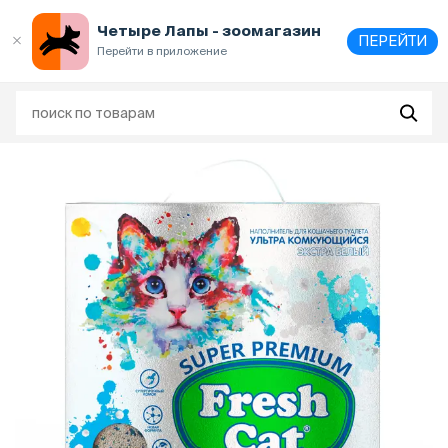
Выберите
адрес и способ получения
Четыре Лапы - зоомагазин
ПЕРЕЙТИ
Перейти в приложение