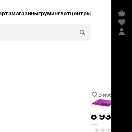
арта
магазины
груминг
ветцентры
а
Акции и скидки
В избранное
Артикул
1031768
едства гигиены и
сметика
8 935 ₽
мпуни
ндиционеры и