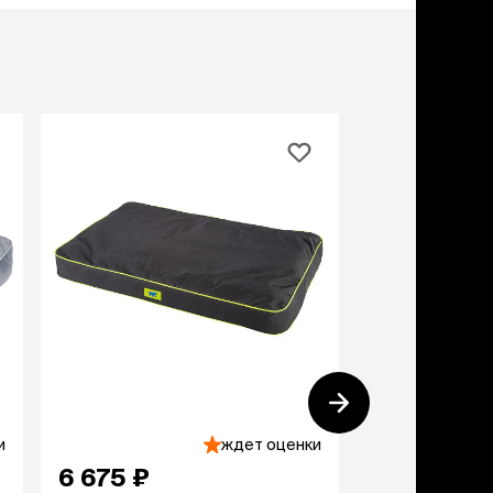
учение к месту
угое
дства от запаха и
тен
униция
мплекты
ейки
ейники
торемни
мордники
ресники
водки
етки, вольеры,
ери
льеры
и
ждет оценки
етки
дусы и ступени
6 675 ₽
6 969 ₽