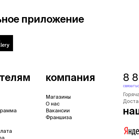
ьное приложение
ателям
компания
8 
связатьс
Горяч
Магазины
Доста
О нас
на
грамма
Вакансии
Франшиза
плата
ра