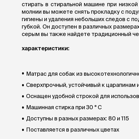
аксессуа
стирать в стиральной машине при низкой 
Свитеры
молнии вы можете снять прокладку с поду
Футболки и
гигиены и удаления небольших следов с п
Бантики и 
губкой. Он доступен в различных размера
Платья
серым вы также найдете традиционный че
Смешные к
Украшения 
характеристики:
аксессуар
Матрас для собак из высокотехнологичн
Сверхпрочный, устойчивый к царапинам
Оснащен удобной строкой для использо
Машинная стирка при 30 ° C
Доступны в разных размерах: 80 и 115
Поставляется в различных цветах