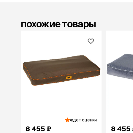
лакомств
Для вывед
шерсти
похожие товары
Для чистки
Мясные, вя
печеные
Сухие лако
лотки и т
Закрытый, 
С бортико
С сеткой
Без сетки
Коврики
Пакеты для
туалета
Совки
Угловые
ждет оценки
Пеленки и 
8 455 ₽
8 455