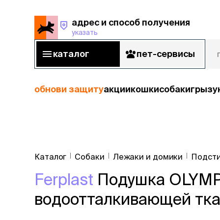
адрес и способ получения
указать
адрес и способ получения
указать
каталог
пет-сервисы
каталог
пет-сервисы
обнови защиту
акции
кошки
собаки
грызу
кошки
Пода
собаки
Каталог
Собаки
Лежаки и домики
Подсти
кошк
грызуны
Ferplast
Подушка OLYMPI
корм
рыбы
Сухой корм
водоотталкивающей тка
Влажный к
птицы
Лечебный 