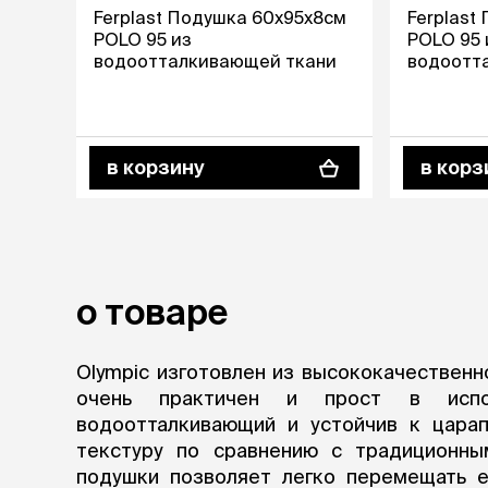
Ferplast Подушка 60х95х8см
Ferplast
лежаки и
POLO 95 из
POLO 95 
водоотталкивающей ткани
водоотт
Мягкие до
Лежанки
Тоннели
Подстилки,
подушки
в корзину
в корз
Пледы
когтеточк
игровые 
Дома-когте
о товаре
игровые ко
Столбики
Коврики
Olympic изготовлен из высококачественн
Из гофрок
очень практичен и прост в испол
Доски
водоотталкивающий и устойчив к царап
текстуру по сравнению с традиционны
одежда и
подушки позволяет легко перемещать е