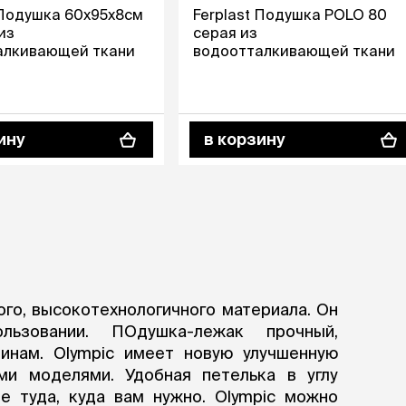
Дв
Миски на подставке
 Подушка 60х95х8см
Ferplast Подушка POLO 80
Автопоилки и
 домики
из
серая из
автокормушки
алкивающей ткани
водоотталкивающей ткани
мики
то
Фильтры для
Кор
автопоилок
Ла
Для хранения корма
 матрасы,
На
Набор для кормления
Туа
ину
в корзину
со
Тов
груминг
Мис
Расчески
и и
ко
Пуходерки
комплексы
Сум
Ножницы
точки и
кл
Расчёска-триммер
мплексы
Иг
Когтерезы
Шл
Колтунорезы
ого, высокотехнологичного материала. Он
по
Средства для
артона
ьзовании. ПОдушка-лежак прочный,
Ко
тримминга
инам. Olympic имеет новую улучшенную
До
Накладные колпачки
ми моделями. Удобная петелька в углу
Ко
Машинки для стрижки
Ко
е туда, куда вам нужно. Olympic можно
Сменные гребенки для