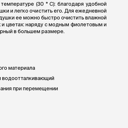
ры
Сре
температуре (30 ° C): благодаря удобной
расчёсок-триммеров
пя
шки и легко очистить его. Для ежедневной
Пилки
 майки
За
Фиксирующие
одушки ее можно быстро очистить влажной
галстуки
для
переноски
х и цветах: наряду с модным фиолетовым и
Ножи и насадки
рный в большем размере.
остюмы
Мебель для груминга
ме
и
Ме
ы
ого материала
 и водоотталкивающий
вания при перемещении