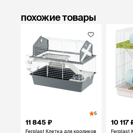
лакомств
Для вывед
похожие товары
шерсти
Для чистки
Мясные, вя
печеные
Сухие лако
лотки и т
Закрытый, 
С бортико
С сеткой
Без сетки
Коврики
Пакеты для
туалета
Совки
5
Угловые
11 845 ₽
10 117 
Пеленки и 
Ferplast Клетка для кроликов
Ferplast