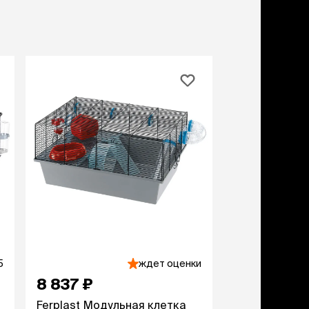
учение к месту
угое
дства от запаха и
тен
униция
мплекты
ейки
ейники
торемни
мордники
ресники
водки
етки, вольеры,
ери
5
ждет оценки
льеры
етки
8 837 ₽
дусы и ступени
Ferplast Модульная клетка