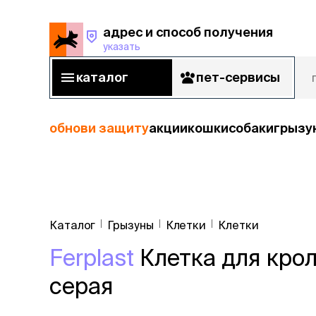
адрес и способ получения
указать
адрес и способ получения
указать
каталог
пет-сервисы
каталог
пет-сервисы
обнови защиту
акции
кошки
собаки
грызу
кошки
Пода
собаки
Каталог
Грызуны
Клетки
Клетки
кошк
грызуны
Ferplast
Клетка для крол
корм
рыбы
Сухой корм
серая
Влажный к
птицы
Лечебный 