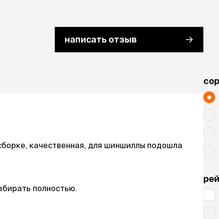
ереработанного пластика и железа
написать отзыв
cо
 сборке, качественная, для шиншиллы подошла
рей
збирать полностью.