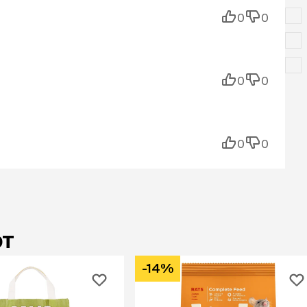
0
0
0
0
0
0
ют
-14%