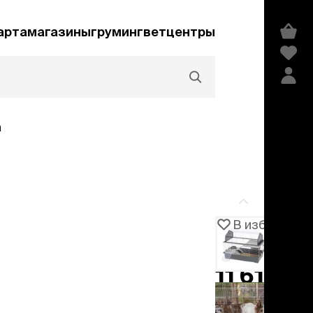
арта
магазины
груминг
ветцентры
а
Акции и скидки
В избранное
Артикул
102926
едства гигиены и
сметика
11 619 ₽
мпуни
ндиционеры и