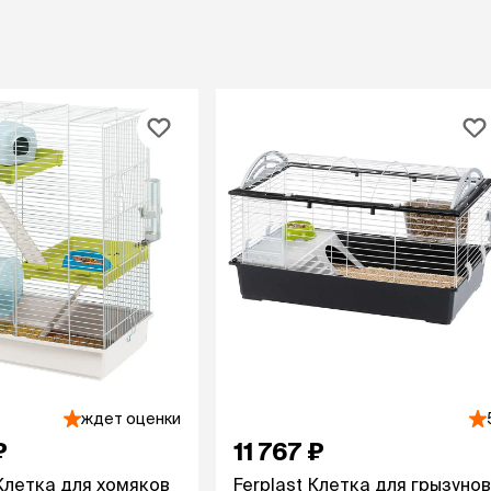
При
а
На пружинке
Др
ения
Трек
Сре
Лизунец
пя
 зубов
леные,
сумки, переноски и
ам
путешествия
мства
Ко
Сумки
Шл
Переноски
Ош
Рюкзаки
уалеты
Ав
Сумки фиксаторы
домик
На
Миски дорожные
м
Ад
По
миски, кормушки,
поилки
 кошачьего
кл
Миски
дв
Двойные
ждет оценки
Во
Одинарные
Кл
₽
11 767 ₽
Дорожные
подгузники
Пан
Коврики под миску
 Клетка для хомяков
Ferplast Клетка для грызунов