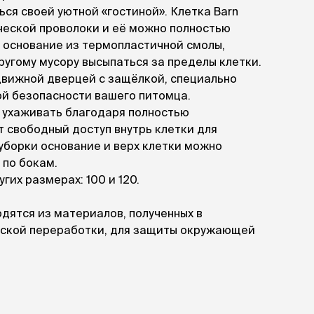
ры
Сре
расчёсок-триммеров
ься своей уютной «гостиной». Клетка Barn
пя
Пилки
ческой проволоки и её можно полностью
 майки
За
Фиксирующие
 основание из термопластичной смолы,
галстуки
для
переноски
ругому мусору высыпаться за пределы клетки.
Ножи и насадки
движной дверцей с защёлкой, специально
остюмы
Мебель для груминга
ме
й безопасности вашего питомца.
и
Ме
ко ухаживать благодаря полностью
ы
 свободный доступ внутрь клетки для
уборки основание и верх клетки можно
 по бокам.
гих размерах: 100 и 120.
одятся из материалов, полученных в
ьской переработки, для защиты окружающей
 друзьями-животными.