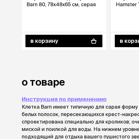
Barn 80, 78x48x65 см, серая
Hamster 
лежаки и
Мягкие до
Лежанки
Тоннели
Подстилки,
в корзину
в корз
подушки
Пледы
когтеточк
игровые 
о товаре
Дома-когте
игровые ко
Столбики
Инструкция по применению
Коврики
Клетка Barn имеет типичную для сарая форму
Из гофрок
белых полосок, пересекающихся крест-накрест
Доски
спроектирована специально для кроликов; оч
миской и поилкой для воды. На нижнем уровн
одежда и
подходящий для отдыха вашего пушистого зве