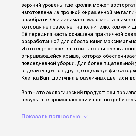
аксессуа
верхний уровень, где кролик может восторгат
Свитеры
изготовлена из прочной окрашенной металли
Футболки и
разобрать. Она занимает мало места и имеет
Бантики и 
которая не позволяет наполнителю, корму и д
Платья
Её передняя часть оснащена практичной раз
Смешные к
разработанной для обеспечения максимально
Украшения 
И это ещё не всё: за этой клеткой очень лег
аксессуар
открывающейся крыше, которая обеспечивает
повседневной уборки. Для более тщательной 
отделить друг от друга, отщёлкнув фиксаторы
Клетка Barn доступна в различных цветах и дру
Barn - это экологический продукт: они произв
результате промышленной и постпотребител
среды, в которой мы живем вместе с нашими
Показать полностью
преимущества: