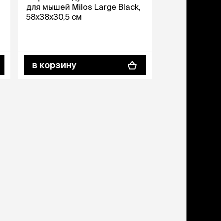
ери
для мышей Milos Large Black,
58x38x30,5 см
вары для котят
м для котят
комства
полнители
в корзину
леты, лотки,
вочки
ары для груминга
ки, поилки,
врики
ки, переноски,
етки
рушки
ейки, ошейники,
водки
гтеточки
мики и лежаки
сметика и шампуни
ррекция поведения