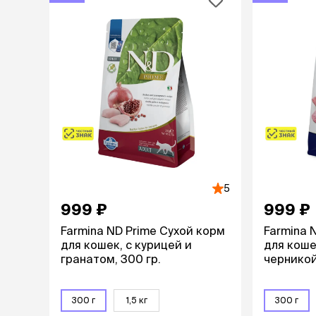
аксессуа
Свитеры
Футболки и
Бантики и 
Платья
Смешные к
Украшения 
аксессуар
5
999 ₽
999 ₽
Farmina ND Prime Сухой корм
Farmina 
для кошек, с курицей и
для коше
гранатом, 300 гр.
черникой
300 г
1,5 кг
300 г