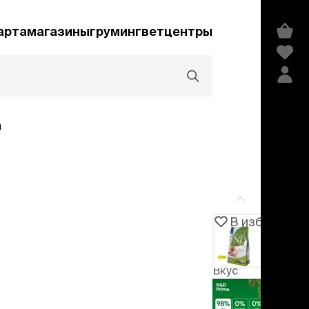
арта
магазины
груминг
ветцентры
а
Акции и скидки
В избранное
Артикул
1043137
едства гигиены и
сметика
Вкус
мпуни
ндиционеры и
кабан