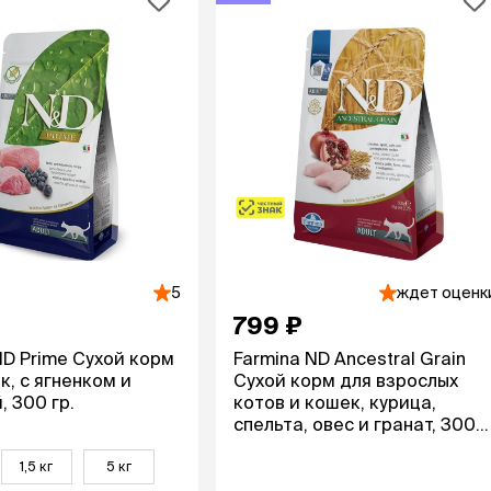
ры
Сре
расчёсок-триммеров
пя
Пилки
 майки
За
Фиксирующие
галстуки
для
переноски
Ножи и насадки
остюмы
Мебель для груминга
ме
и
Ме
ы
5
ждет оценк
799 ₽
ND Prime Сухой корм
Farmina ND Ancestral Grain
к, с ягненком и
Сухой корм для взрослых
, 300 гр.
котов и кошек, курица,
спельта, овес и гранат, 300
гр.
1,5 кг
5 кг