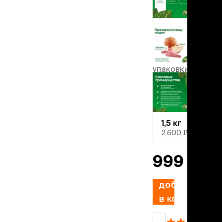
льзамы
ие, без смывания
курица
перхоти и зуда
я длинношерстных
ягненок
я короткошерстных
я лысых
Вес
хлоргексидином
упаковки
я белых кошек
поаллергенный
300 г
еи и пудры
3 330 ₽/кг
ажные салфетки
д за глазами
1,5 кг
д за ушами
2 600 ₽/кг
рфюм
ная паста
999 ₽
ррекция
добавить
ведения и
в корзину
едства от запаха
пугиватели