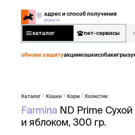
адрес и способ получения
указать
адрес и способ получения
указать
каталог
пет-сервисы
каталог
пет-сервисы
обнови защиту
акции
кошки
собаки
грызу
кошки
Пода
собаки
Каталог
Кошки
Корм
Холистик
кошк
грызуны
Farmina
ND Prime Сухой 
корм
рыбы
Сухой корм
и яблоком, 300 гр.
Влажный к
птицы
Лечебный 