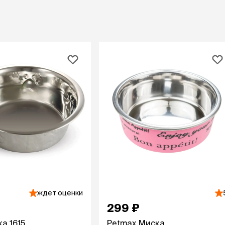
При
а
На пружинке
Др
ения
Трек
Сре
Лизунец
пя
 зубов
леные,
сумки, переноски и
ам
путешествия
мства
Ко
Сумки
Шл
Переноски
Ош
Рюкзаки
уалеты
Ав
Сумки фиксаторы
домик
На
Миски дорожные
м
Ад
По
миски, кормушки,
поилки
 кошачьего
кл
Миски
дв
Двойные
Во
ждет оценки
Одинарные
Кл
299 ₽
Дорожные
подгузники
Пан
Коврики под миску
ка 1615
Petmax Миска