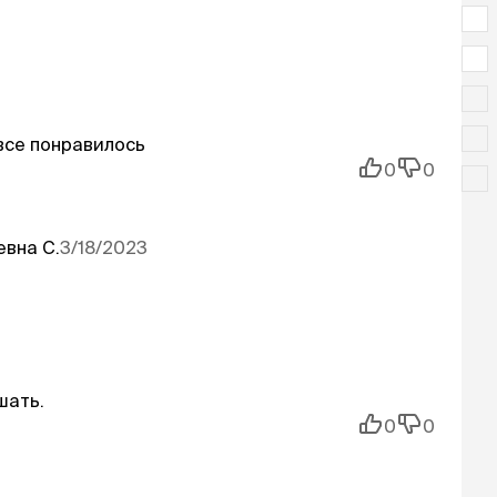
все понравилось
0
0
евна
С.
3/18/2023
шать.
0
0