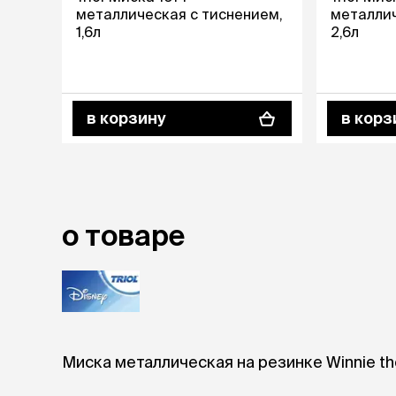
металлическая с тиснением,
металлич
лежаки и
1,6л
2,6л
Мягкие до
Лежанки
Тоннели
Подстилки,
в корзину
в корз
подушки
Пледы
когтеточк
игровые 
о товаре
Дома-когте
игровые ко
Столбики
Коврики
Из гофрок
Доски
Миска металлическая на резинке Winnie the
одежда и