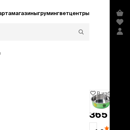
арта
магазины
груминг
ветцентры
а
Акции и скидки
В избранное
Артикул
103482
едства гигиены и
сметика
365 ₽
мпуни
ндиционеры и