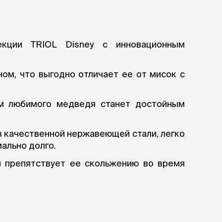
ры
Сре
расчёсок-триммеров
пя
Пилки
 майки
За
Фиксирующие
галстуки
для
переноски
екции TRIOL Disney с инновационным
Ножи и насадки
остюмы
Мебель для груминга
ме
и
ом, что выгодно отличает ее от мисок с
Ме
ы
м любимого медведя станет достойным
з качественной нержавеющей стали, легко
мально долго.
и препятствует ее скольжению во время