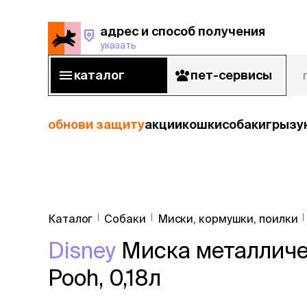
адрес и способ получения
указать
адрес и способ получения
указать
каталог
пет-сервисы
каталог
пет-сервисы
обнови защиту
акции
кошки
собаки
грызу
кошки
Пода
собаки
Каталог
Собаки
Миски, кормушки, поилки
кошк
грызуны
Disney
Миска металличес
корм
рыбы
Сухой корм
Pooh, 0,18л
Влажный к
птицы
Лечебный 