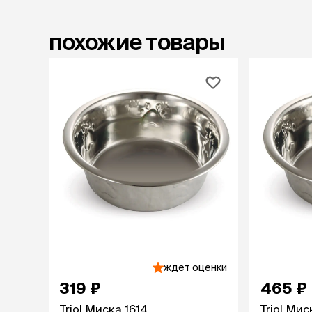
лакомств
Для вывед
похожие товары
шерсти
Для чистки
Мясные, вя
печеные
Сухие лако
лотки и т
Закрытый, 
С бортико
С сеткой
Без сетки
Коврики
Пакеты для
туалета
Совки
ждет оценки
Угловые
319 ₽
465 ₽
Пеленки и 
Triol Миска 1614
Triol Мис