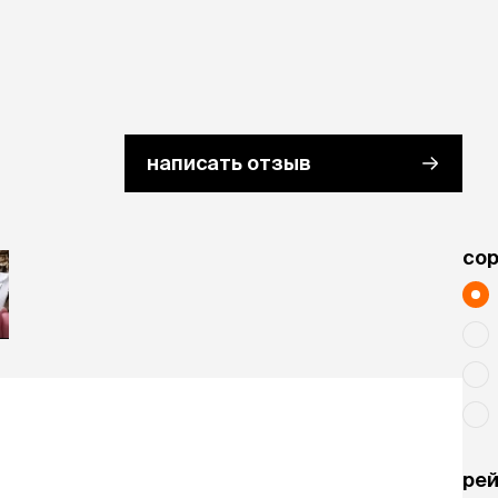
написать отзыв
cо
рей