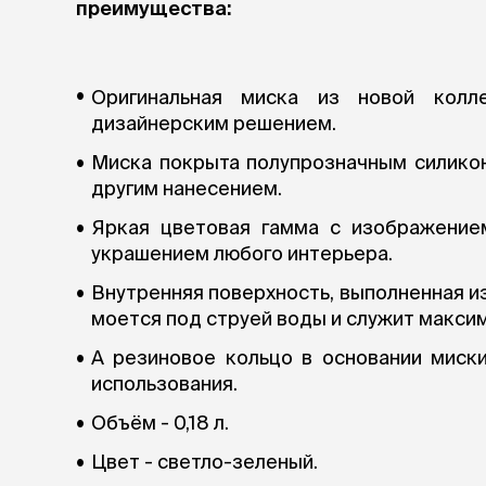
преимущества:
аксессуа
Свитеры
Футболки и
Бантики и 
Оригинальная миска из новой колл
Платья
дизайнерским решением.
Смешные к
Украшения 
Миска покрыта полупрозначным силикон
аксессуар
другим нанесением.
Яркая цветовая гамма с изображение
украшением любого интерьера.
Внутренняя поверхность, выполненная и
моется под струей воды и служит макси
А резиновое кольцо в основании миск
использования.
Объём - 0,18 л.
Цвет - светло-зеленый.