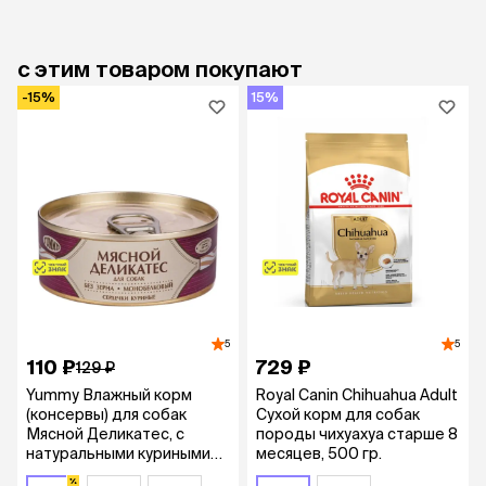
с этим товаром покупают
-15%
15%
5
5
110 ₽
729 ₽
129 ₽
Yummy Влажный корм
Royal Canin Chihuahua Adult
(консервы) для собак
Сухой корм для собак
Мясной Деликатес, с
породы чихуахуа старше 8
натуральными куриными
месяцев, 500 гр.
сердечками в желе, 100