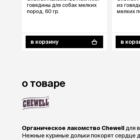
говядины для собак мелких
из говяд
лежаки и
пород, 60 гр.
мелких п
Мягкие до
Лежанки
Тоннели
Подстилки,
в корзину
в корз
подушки
Пледы
когтеточк
игровые 
о товаре
Дома-когте
игровые ко
Столбики
Коврики
Из гофрок
Доски
Органическое лакомство Chewell
для 
Нежные куриные дольки покорят сердце 
одежда и