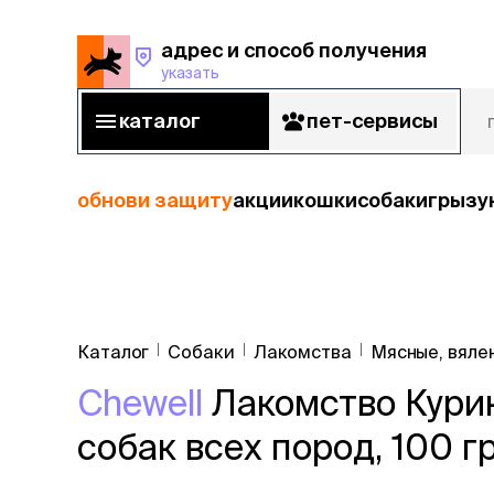
адрес и способ получения
указать
адрес и способ получения
указать
каталог
пет-сервисы
каталог
пет-сервисы
обнови защиту
акции
кошки
собаки
грызу
кошки
Пода
собаки
Каталог
Собаки
Лакомства
Мясные, вяле
кошк
грызуны
Chewell
Лакомство Кури
корм
рыбы
Сухой корм
собак всех пород, 100 гр
Влажный к
птицы
Лечебный 