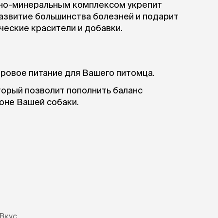
ры
нно-минеральным комплексом укрепит
Сре
расчёсок-триммеров
пя
азвитие большинства болезней и подарит
Пилки
 майки
За
еские красители и добавки.
Фиксирующие
галстуки
для
переноски
Ножи и насадки
остюмы
Мебель для груминга
ме
и
оровое питание для Вашего питомца.
Ме
ы
торый позволит пополнить баланс
оне Вашей собаки.
Вкус