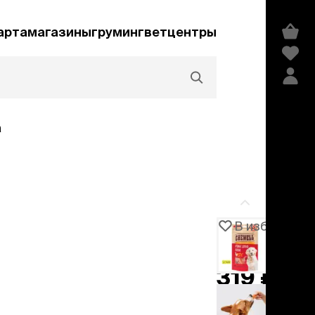
арта
магазины
груминг
ветцентры
а
Акции и скидки
В избранное
Артикул
101564
едства гигиены и
сметика
319 ₽
мпуни
ндиционеры и