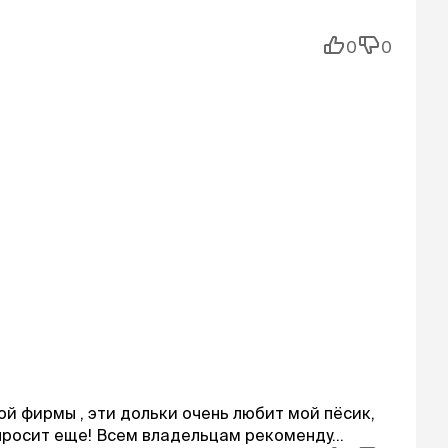
0
0
й фирмы , эти дольки очень любит мой пёсик,
просит еще! Всем владельцам рекоменду...