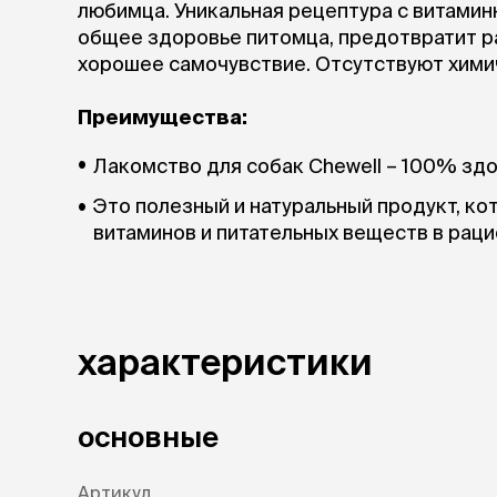
аксессуа
любимца. Уникальная рецептура с витами
Свитеры
общее здоровье питомца, предотвратит р
Футболки и
хорошее самочувствие. Отсутствуют химич
Бантики и 
Платья
Преимущества:
Смешные к
Украшения 
Лакомство для собак Chewell – 100% зд
аксессуар
Это полезный и натуральный продукт, ко
витаминов и питательных веществ в раци
характеристики
основные
Артикул